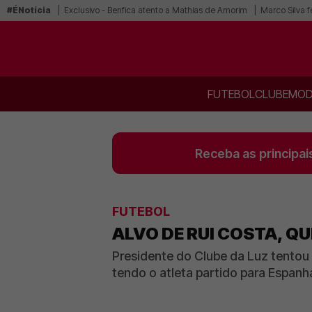
#ÉNotícia
Exclusivo - Benfica atento a Mathias de Amorim
Marco Silva f
FUTEBOL
CLUBE
MOD
Receba as principai
FUTEBOL
ALVO DE RUI COSTA, QU
Presidente do Clube da Luz tentou 
tendo o atleta partido para Espanh