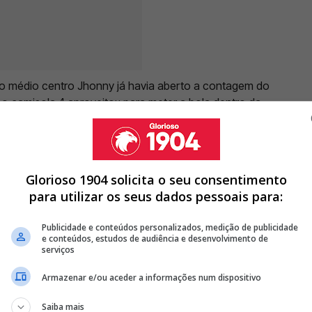
, o médio centro Jhonny já havia aberto a contagem do
 o camisola 4 aproveitou para meter a bola dentro da
isitantes
. O Girona tentou avançar para alcançar o
Adrián na baliza.
Glorioso 1904 solicita o seu consentimento
para utilizar os seus dados pessoais para:
 O BENFICA TENTOU CONTRATAR REVELA INTERESSE DO
Publicidade e conteúdos personalizados, medição de publicidade
e conteúdos, estudos de audiência e desenvolvimento de
EIRO RECORDA MOMENTO ESPECIAL: "NÃO CONSEGUIA PARAR DE
serviços
Armazenar e/ou aceder a informações num dispositivo
MORIM ADMITE QUE BENFICA TENTOU CONTRATÁ-LO NO
Saiba mais