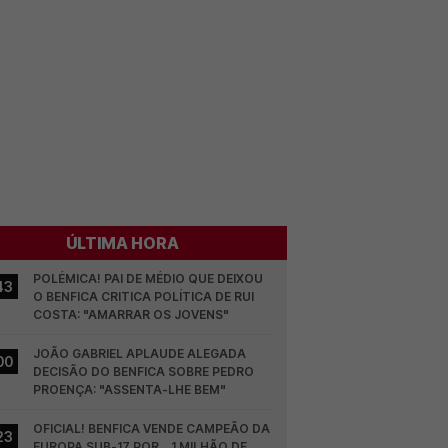
ÚLTIMA HORA
POLÉMICA! PAI DE MÉDIO QUE DEIXOU 
43
O BENFICA CRITICA POLÍTICA DE RUI 
COSTA: "AMARRAR OS JOVENS"
JOÃO GABRIEL APLAUDE ALEGADA 
00
DECISÃO DO BENFICA SOBRE PEDRO 
PROENÇA: "ASSENTA-LHE BEM"
OFICIAL! BENFICA VENDE CAMPEÃO DA 
23
EUROPA SUB-17 POR... 1 MILHÃO DE 