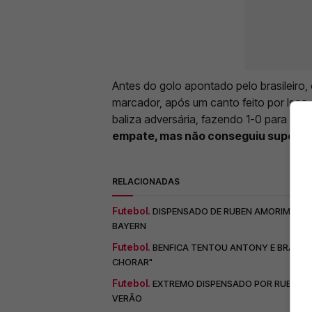
Antes do golo apontado pelo brasileiro
marcador, após um canto feito por Isco,
baliza adversária, fazendo 1-0 para os v
empate, mas não conseguiu superar 
RELACIONADAS
Futebol.
DISPENSADO DE RUBEN AMORIM QUE
BAYERN
Futebol.
BENFICA TENTOU ANTONY E BRASIL
CHORAR"
Futebol.
EXTREMO DISPENSADO POR RUBEN A
VERÃO