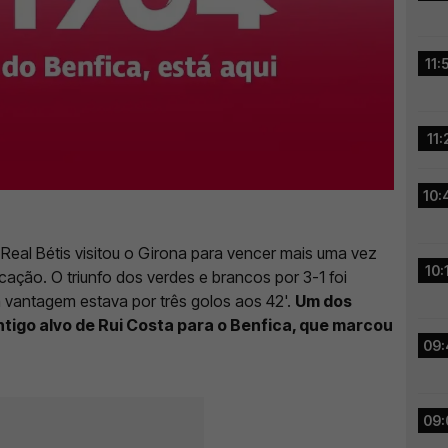
11:
11:
10:
 Real Bétis visitou o Girona para vencer mais uma vez
10:
icação. O triunfo dos verdes e brancos por 3-1 foi
a vantagem estava por três golos aos 42'.
Um dos
ntigo alvo de Rui Costa para o Benfica, que marcou
09:
09: