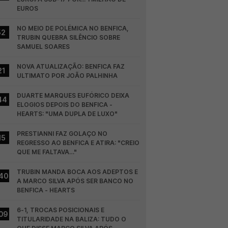
EUROS
NO MEIO DE POLÉMICA NO BENFICA, 
52
TRUBIN QUEBRA SILÊNCIO SOBRE 
SAMUEL SOARES
NOVA ATUALIZAÇÃO: BENFICA FAZ 
21
ULTIMATO POR JOÃO PALHINHA
DUARTE MARQUES EUFÓRICO DEIXA 
44
ELOGIOS DEPOIS DO BENFICA - 
HEARTS: "UMA DUPLA DE LUXO"
PRESTIANNI FAZ GOLAÇO NO 
15
REGRESSO AO BENFICA E ATIRA: "CREIO 
QUE ME FALTAVA…"
TRUBIN MANDA BOCA AOS ADEPTOS E 
40
A MARCO SILVA APÓS SER BANCO NO 
BENFICA - HEARTS
6-1, TROCAS POSICIONAIS E 
09
TITULARIDADE NA BALIZA: TUDO O 