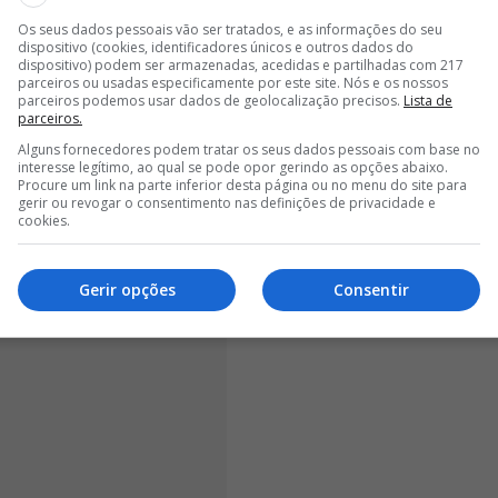
Os seus dados pessoais vão ser tratados, e as informações do seu
<
>
dispositivo (cookies, identificadores únicos e outros dados do
dispositivo) podem ser armazenadas, acedidas e partilhadas com 217
e cruzamento de Perraud e rematou com o pé direito de
parceiros ou usadas especificamente por este site. Nós e os nossos
parceiros podemos usar dados de geolocalização precisos.
Lista de
lo do antigo alvo de Rui Costa para o
Benfica
não foi o
parceiros.
artida, que ainda aumentou o marcador com Isco, aos 42
Alguns fornecedores podem tratar os seus dados pessoais com base no
ebeu a bola de Ezzalzouli e marcou o último dos
interesse legítimo, ao qual se pode opor gerindo as opções abaixo.
Procure um link na parte inferior desta página ou no menu do site para
gerir ou revogar o consentimento nas definições de privacidade e
cookies.
Gerir opções
Consentir