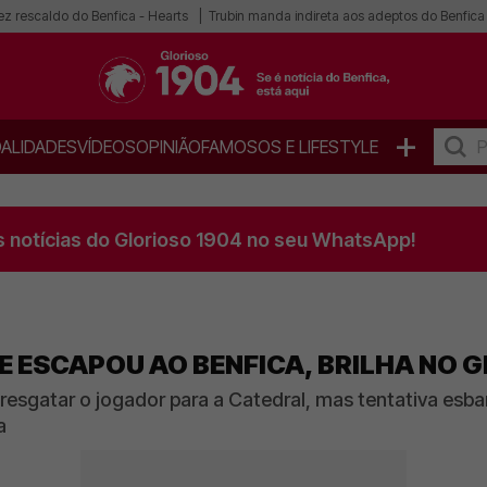
ez rescaldo do Benfica - Hearts
Trubin manda indireta aos adeptos do Benfica
+
ALIDADES
VÍDEOS
OPINIÃO
FAMOSOS E LIFESTYLE
s notícias do Glorioso 1904 no seu WhatsApp!
E ESCAPOU AO BENFICA, BRILHA NO GI
resgatar o jogador para a Catedral, mas tentativa esbar
a