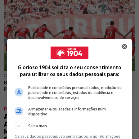
Glorioso 1904 solicita o seu consentimento
para utilizar os seus dados pessoais para:
Publicidade e conteúdos personalizados, medição de
publicidade e conteúdos, estudos de audiência e
desenvolvimento de serviços
FUTEBOL
Armazenar e/ou aceder a informações num
dispositivo
ATENÇÃO, BENFICA! APÓS SER
APONTADO A PORTUGAL, DARWIN
Saiba mais
NÚÑEZ ESGOTA OPÇÕES E FUTURO
Os seus dados pessoais vão ser tratados, e as informações
GANHA FORMA