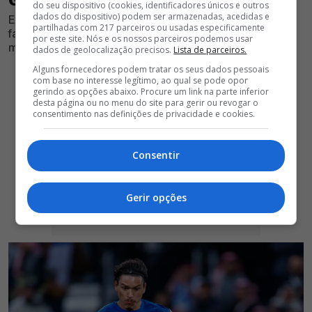
do seu dispositivo (cookies, identificadores únicos e outros
dados do dispositivo) podem ser armazenadas, acedidas e
Ex-avançado das águias está de saída do Al Hilal, mas
partilhadas com 217 parceiros ou usadas especificamente
falta de propostas concretas fazem o clube saudita
por este site. Nós e os nossos parceiros podemos usar
mudar de estratégia
dados de geolocalização precisos.
Lista de parceiros.
Alguns fornecedores podem tratar os seus dados pessoais
com base no interesse legítimo, ao qual se pode opor
gerindo as opções abaixo. Procure um link na parte inferior
desta página ou no menu do site para gerir ou revogar o
consentimento nas definições de privacidade e cookies.
Consentir
Gerir opções