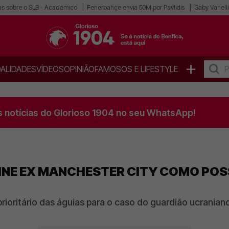
as sobre o SLB - Académico
Fenerbahçe envia 50M por Pavlidis
Gaby Vanelli
+
ALIDADES
VÍDEOS
OPINIÃO
FAMOSOS E LIFESTYLE
s notícias do Glorioso 1904 no seu WhatsApp!
INE EX MANCHESTER CITY COMO POS
rioritário das águias para o caso do guardião ucranian