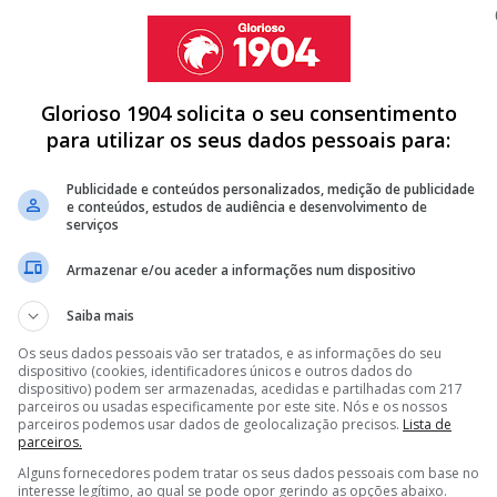
Glorioso 1904 solicita o seu consentimento
para utilizar os seus dados pessoais para:
Ederson atravessava um período de insatisfação
te contestação dos adeptos e pela pressão em torno
Publicidade e conteúdos personalizados, medição de publicidade
rnal, o guardião considera que Lisboa foi um dos
e conteúdos, estudos de audiência e desenvolvimento de
o no Benfica que ganhou projeção internacional e se
serviços
Armazenar e/ou aceder a informações num dispositivo
Saiba mais
Os seus dados pessoais vão ser tratados, e as informações do seu
 SOARES E TRUBIN NEM QUER ACREDITAR
dispositivo (cookies, identificadores únicos e outros dados do
dispositivo) podem ser armazenadas, acedidas e partilhadas com 217
 NÃO CONSIDERA BENFICA UM CLUBE DE TOPO AO FALAR DE
parceiros ou usadas especificamente por este site. Nós e os nossos
parceiros podemos usar dados de geolocalização precisos.
Lista de
parceiros.
 "NÃO PERDER NÃO É O MESMO QUE VENCER"
Alguns fornecedores podem tratar os seus dados pessoais com base no
interesse legítimo, ao qual se pode opor gerindo as opções abaixo.