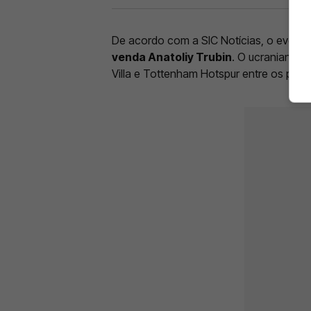
De acordo com a SIC Notícias, o eventu
venda Anatoliy Trubin
. O ucraniano t
Villa e Tottenham Hotspur entre os prin