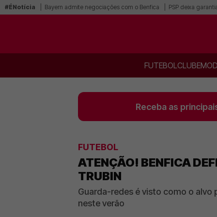
#ÉNotícia
Bayern admite negociações com o Benfica
PSP deixa garanti
FUTEBOL
CLUBE
MOD
Receba as principai
FUTEBOL
ATENÇÃO! BENFICA DEF
TRUBIN
Guarda-redes é visto como o alvo p
neste verão