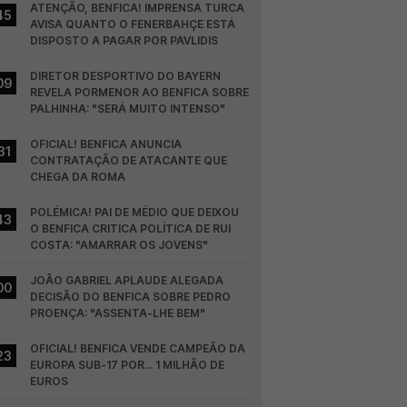
ATENÇÃO, BENFICA! IMPRENSA TURCA 
45
AVISA QUANTO O FENERBAHÇE ESTÁ 
DISPOSTO A PAGAR POR PAVLIDIS
DIRETOR DESPORTIVO DO BAYERN 
09
REVELA PORMENOR AO BENFICA SOBRE 
PALHINHA: "SERÁ MUITO INTENSO"
OFICIAL! BENFICA ANUNCIA 
31
CONTRATAÇÃO DE ATACANTE QUE 
CHEGA DA ROMA
POLÉMICA! PAI DE MÉDIO QUE DEIXOU 
43
O BENFICA CRITICA POLÍTICA DE RUI 
COSTA: "AMARRAR OS JOVENS"
JOÃO GABRIEL APLAUDE ALEGADA 
00
DECISÃO DO BENFICA SOBRE PEDRO 
PROENÇA: "ASSENTA-LHE BEM"
OFICIAL! BENFICA VENDE CAMPEÃO DA 
23
EUROPA SUB-17 POR... 1 MILHÃO DE 
EUROS