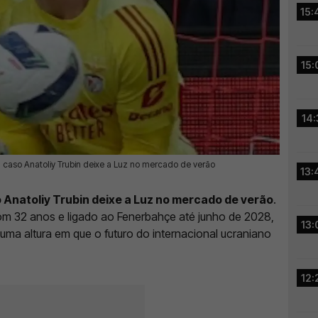
15:
15:
14:
a caso Anatoliy Trubin deixe a Luz no mercado de verão
13:
 Anatoliy Trubin deixe a Luz no mercado de verão
.
com 32 anos e ligado ao Fenerbahçe até junho de 2028,
13:
ma altura em que o futuro do internacional ucraniano
12: