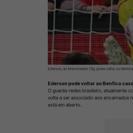
Ederson, ex Manchester City, pode voltar ao Benfic
11 Jun 2026 | 17:09 |
0
Ederson pode voltar ao Benfica caso
O guarda-redes brasileiro, atualmente 
volta a ser associado aos encarnados nu
está em aberto.