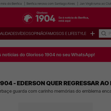
 mira do Benfica
Benfica renova com Santiago Alves
Jan Virgili ruma ao Cl
+
ALIDADES
VÍDEOS
OPINIÃO
FAMOSOS E LIFESTYLE
s notícias do Glorioso 1904 no seu WhatsApp!
904 - EDERSON QUER REGRESSAR AO
erbaçe guarda com carinho memórias do emblema encar