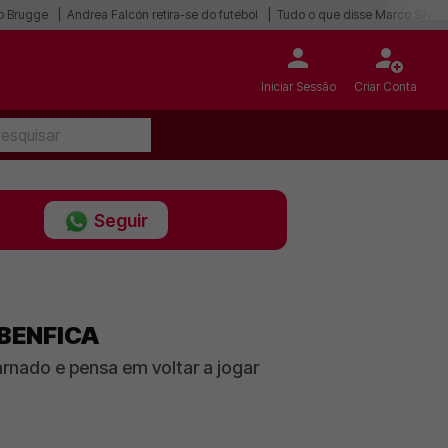
ub Brugge
Andrea Falcón retira-se do futebol
Tudo o que disse Marco Silva
Iniciar Sessão
Criar Conta
Seguir
 BENFICA
nado e pensa em voltar a jogar