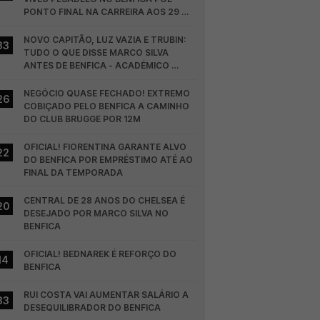
PONTO FINAL NA CARREIRA AOS 29 
ANOS
NOVO CAPITÃO, LUZ VAZIA E TRUBIN: 
33
TUDO O QUE DISSE MARCO SILVA 
ANTES DE BENFICA - ACADÉMICO 
VISEU
NEGÓCIO QUASE FECHADO! EXTREMO 
26
COBIÇADO PELO BENFICA A CAMINHO 
DO CLUB BRUGGE POR 12M
OFICIAL! FIORENTINA GARANTE ALVO 
22
DO BENFICA POR EMPRÉSTIMO ATÉ AO 
FINAL DA TEMPORADA
CENTRAL DE 28 ANOS DO CHELSEA É 
20
DESEJADO POR MARCO SILVA NO 
BENFICA
OFICIAL! BEDNAREK É REFORÇO DO 
14
BENFICA
RUI COSTA VAI AUMENTAR SALÁRIO A 
33
DESEQUILIBRADOR DO BENFICA