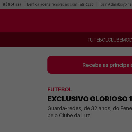
#ÉNotícia
Benfica acerta renovação com Tati Rizzo
Tosin Adarabioyo na
FUTEBOL
CLUBE
MOD
Receba as principai
FUTEBOL
EXCLUSIVO GLORIOSO 1
Guarda-redes, de 32 anos, do Fen
pelo Clube da Luz