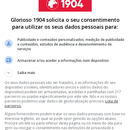
Glorioso 1904 solicita o seu consentimento
para utilizar os seus dados pessoais para:
guardião das águias sente que em Lisboa viveu
Publicidade e conteúdos personalizados, medição de publicidade
ua carreira
, tendo sido na capital portuguesa que se
e conteúdos, estudos de audiência e desenvolvimento de
eção internacional.
serviços
Armazenar e/ou aceder a informações num dispositivo
Saiba mais
SAÍDA E BENFICA JÁ TOMOU DECISÃO SOBRE EDERSON
Os seus dados pessoais vão ser tratados, e as informações do seu
dispositivo (cookies, identificadores únicos e outros dados do
HESTER CITY COMO POSSÍVEL SUBSTITUTO DE TRUBIN
dispositivo) podem ser armazenadas, acedidas e partilhadas com 217
parceiros ou usadas especificamente por este site. Nós e os nossos
E A CABEÇA E FENERBAHÇE HIPOTECA TÍTULO (VÍDEO)
parceiros podemos usar dados de geolocalização precisos.
Lista de
parceiros.
<
>
Alguns fornecedores podem tratar os seus dados pessoais com base no
interesse legítimo, ao qual se pode opor gerindo as opções abaixo.
peração está longe de ser simples
. Ederson
Procure um link na parte inferior desta página ou no menu do site para
gerir ou revogar o consentimento nas definições de privacidade e