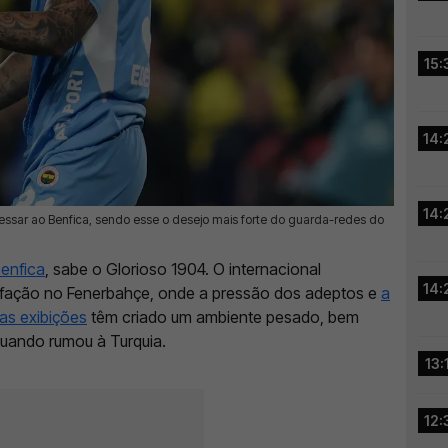
15:
14:
14:
essar ao Benfica, sendo esse o desejo mais forte do guarda-redes do
enfica
, sabe o Glorioso 1904. O internacional
14:
isfação no Fenerbahçe, onde a pressão dos adeptos e
a
as exibições
têm criado um ambiente pesado, bem
quando rumou à Turquia.
13:
12: