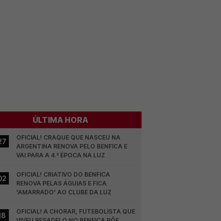
ÚLTIMA HORA
OFICIAL! CRAQUE QUE NASCEU NA 
27
ARGENTINA RENOVA PELO BENFICA E 
VAI PARA A 4.ª ÉPOCA NA LUZ
OFICIAL! CRIATIVO DO BENFICA 
02
RENOVA PELAS ÁGUIAS E FICA 
'AMARRADO' AO CLUBE DA LUZ
OFICIAL! A CHORAR, FUTEBOLISTA QUE 
18
VIVEU PESADELO NO BENFICA PÕE 