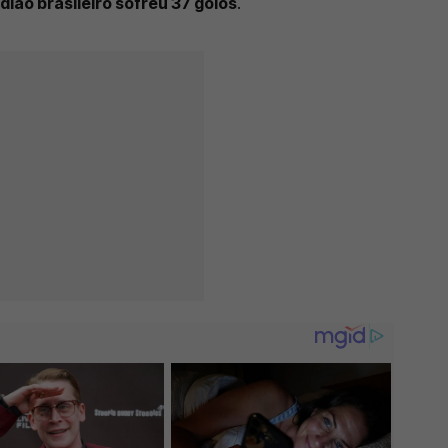
ião brasileiro sofreu 37 golos
.