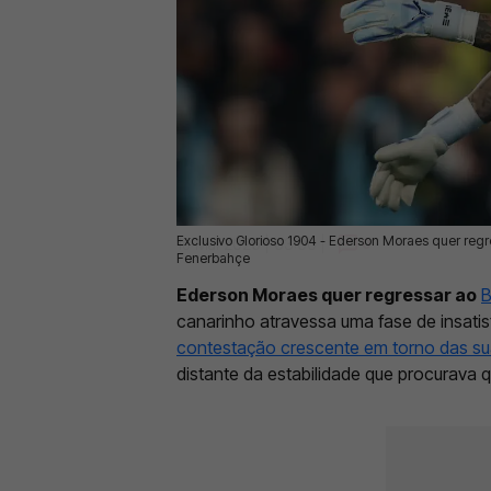
Exclusivo Glorioso 1904 - Ederson Moraes quer regr
15 Mai 2026 | 03:00 |
0
Fenerbahçe
Ederson Moraes quer regressar ao
B
canarinho atravessa uma fase de insat
contestação crescente em torno das su
distante da estabilidade que procurava 