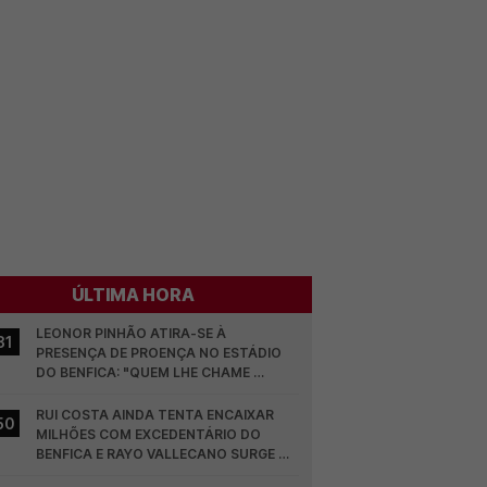
ÚLTIMA HORA
LEONOR PINHÃO ATIRA-SE À 
31
PRESENÇA DE PROENÇA NO ESTÁDIO 
DO BENFICA: "QUEM LHE CHAME 
DESCARAMENTO..."
RUI COSTA AINDA TENTA ENCAIXAR 
50
MILHÕES COM EXCEDENTÁRIO DO 
BENFICA E RAYO VALLECANO SURGE NA 
CORRIDA