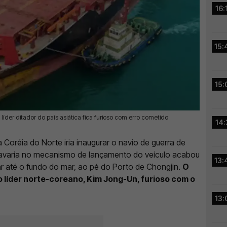
16:
15:
15:
líder ditador do país asiática fica furioso com erro cometido
14:
a Coréia do Norte iria inaugurar o navio de guerra de
 avaria no mecanismo de lançamento do veículo acabou
13:
r até o fundo do mar, ao pé do Porto de Chongjin.
O
o líder norte-coreano, Kim Jong-Un, furioso com o
13: