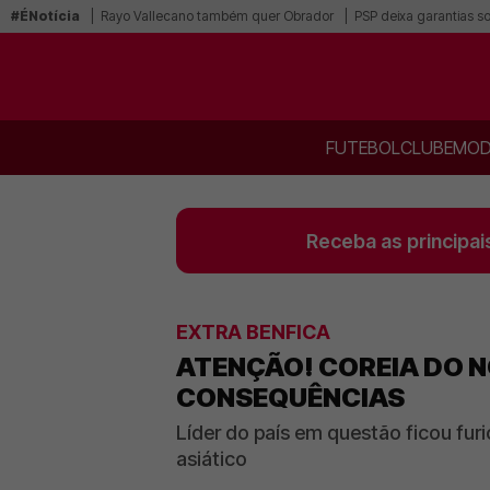
#ÉNotícia
Rayo Vallecano também quer Obrador
PSP deixa garantias s
FUTEBOL
CLUBE
MOD
Receba as principai
EXTRA BENFICA
ATENÇÃO! COREIA DO 
CONSEQUÊNCIAS
Líder do país em questão ficou furi
asiático