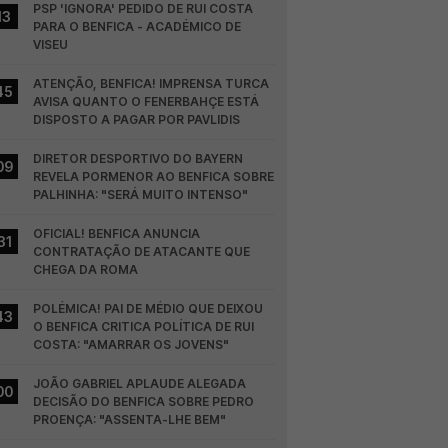
PSP 'IGNORA' PEDIDO DE RUI COSTA 
13
PARA O BENFICA - ACADÉMICO DE 
VISEU
ATENÇÃO, BENFICA! IMPRENSA TURCA 
45
AVISA QUANTO O FENERBAHÇE ESTÁ 
DISPOSTO A PAGAR POR PAVLIDIS
DIRETOR DESPORTIVO DO BAYERN 
09
REVELA PORMENOR AO BENFICA SOBRE 
PALHINHA: "SERÁ MUITO INTENSO"
OFICIAL! BENFICA ANUNCIA 
31
CONTRATAÇÃO DE ATACANTE QUE 
CHEGA DA ROMA
POLÉMICA! PAI DE MÉDIO QUE DEIXOU 
43
O BENFICA CRITICA POLÍTICA DE RUI 
COSTA: "AMARRAR OS JOVENS"
JOÃO GABRIEL APLAUDE ALEGADA 
00
DECISÃO DO BENFICA SOBRE PEDRO 
PROENÇA: "ASSENTA-LHE BEM"