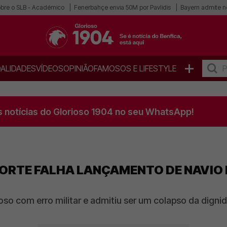
obre o SLB - Académico
Fenerbahçe envia 50M por Pavlidis
Bayern admite n
+
ALIDADES
VÍDEOS
OPINIÃO
FAMOSOS E LIFESTYLE
s notícias do Glorioso 1904 no seu WhatsApp!
NORTE FALHA LANÇAMENTO DE NAVIO
oso com erro militar e admitiu ser um colapso da digni