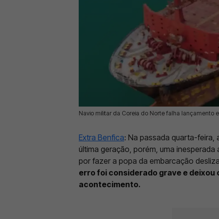
Navio militar da Coreia do Norte falha lançamento e 
23 Mai 2025 | 19:06 |
0
Extra
Benfica
: Na passada quarta-feira, 
última geração, porém, uma inesperada
por fazer a popa da embarcação desliza
erro foi considerado grave e deixou 
acontecimento.