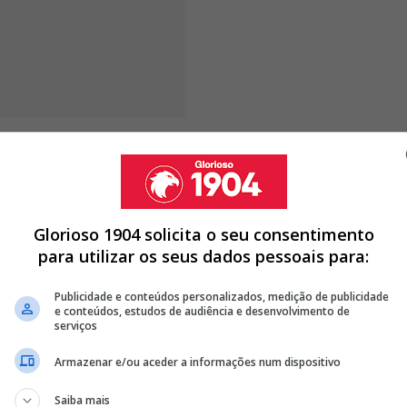
vio de mais de 5 mil toneladas ficar encalhado na rampa
.
O desastre foi considerado um grave acidente e
ntolerável.
Em declarações aos portais noticiosos
ontentamento.
Glorioso 1904 solicita o seu consentimento
para utilizar os seus dados pessoais para:
Publicidade e conteúdos personalizados, medição de publicidade
CA: DO DESPEDIMENTO DE LAGE AO REGRESSO DE MOURINHO
e conteúdos, estudos de audiência e desenvolvimento de
serviços
JIMMY KIMMEL APÓS COMENTÁRIOS EM DIRETO
LISÃO ENTRE DOIS COMBOIOS NO ALGARVE
Armazenar e/ou aceder a informações num dispositivo
<
>
Saiba mais