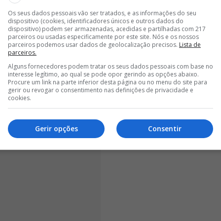
Os seus dados pessoais vão ser tratados, e as informações do seu
sabilidade e empirismo não científico"
, disse o
dispositivo (cookies, identificadores únicos e outros dados do
dispositivo) podem ser armazenadas, acedidas e partilhadas com 217
olítico ainda considerou um erro "irresponsável" dos
parceiros ou usadas especificamente por este site. Nós e os nossos
dade e do orgulho próprio da nossa nação".
Ainda
parceiros podemos usar dados de geolocalização precisos.
Lista de
parceiros.
 vítimas fatais.
Alguns fornecedores podem tratar os seus dados pessoais com base no
interesse legítimo, ao qual se pode opor gerindo as opções abaixo.
Procure um link na parte inferior desta página ou no menu do site para
gerir ou revogar o consentimento nas definições de privacidade e
cookies.
Gerir opções
Consentir