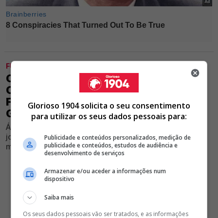
FUTEBOL FORMAÇÃO
OFICIAL! RUI COSTA CONTRATA
CRIATIVO ESQUERDINO A CLUBE DO
FUTEBOL EUROPEU; BENFICA
Glorioso 1904 solicita o seu consentimento
GARANTE REFORÇO
para utilizar os seus dados pessoais para:
Águias divulgam nota onde anunciam chegada de
jogador da Lituânia para reforçar a equipa neste
Publicidade e conteúdos personalizados, medição de
publicidade e conteúdos, estudos de audiência e
mercado de transferências de verão
desenvolvimento de serviços
Armazenar e/ou aceder a informações num
dispositivo
Saiba mais
Os seus dados pessoais vão ser tratados, e as informações