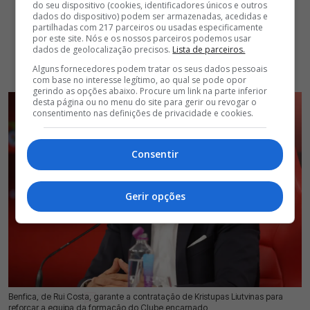
do seu dispositivo (cookies, identificadores únicos e outros
dados do dispositivo) podem ser armazenadas, acedidas e
partilhadas com 217 parceiros ou usadas especificamente
por este site. Nós e os nossos parceiros podemos usar
dados de geolocalização precisos.
Lista de parceiros.
Alguns fornecedores podem tratar os seus dados pessoais
com base no interesse legítimo, ao qual se pode opor
gerindo as opções abaixo. Procure um link na parte inferior
desta página ou no menu do site para gerir ou revogar o
consentimento nas definições de privacidade e cookies.
Consentir
Gerir opções
Benfica, de Rui Costa, garante a contratação de Kristupas Liutvinas para
18 Jul 2026 | 17:06 |
0
reforçar a equipa da formação do Clube encarnado