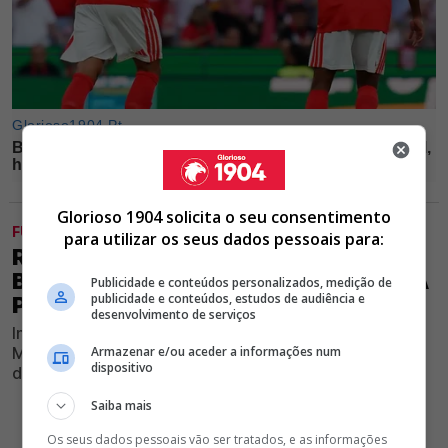
Glorioso 1904 solicita o seu consentimento
FUTEBOL
para utilizar os seus dados pessoais para:
RÍOS QUEBRA O SILÊNCIO! MÉDIO DO
BENFICA DEIXA MENSAGEM EM PLENA
Publicidade e conteúdos personalizados, medição de
publicidade e conteúdos, estudos de audiência e
POLÉMICA COM JAMES RODRÍGUEZ
desenvolvimento de serviços
Internacional colombiano vive dias agitados após o
Mundial, mas uma publicação nas redes sociais está a
Armazenar e/ou aceder a informações num
dispositivo
dar muito que falar
Saiba mais
Os seus dados pessoais vão ser tratados, e as informações