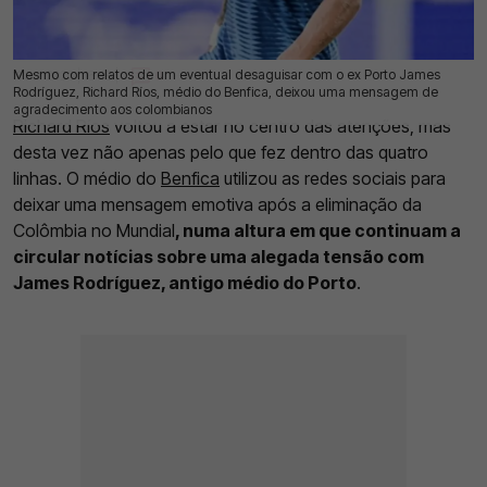
Mesmo com relatos de um eventual desaguisar com o ex Porto James
11 Jul 2026 | 16:48 |
0
Rodríguez, Richard Ríos, médio do Benfica, deixou uma mensagem de
agradecimento aos colombianos
Richard Ríos
voltou a estar no centro das atenções, mas
desta vez não apenas pelo que fez dentro das quatro
linhas. O médio do
Benfica
utilizou as redes sociais para
deixar uma mensagem emotiva após a eliminação da
Colômbia no Mundial
, numa altura em que continuam a
circular notícias sobre uma alegada tensão com
James Rodríguez, antigo médio do Porto
.