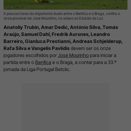
A poucas horas do importante duelo entre o Benfica e o Braga, confira o
11 Mai 2026 | 08:19 |
0
onze provável de José Mourinho, no adeus ao Estádio da Luz
Anatoliy Trubin, Amar Dedic, António Silva, Tomás
Araújo, Samuel Dahl, Fredrik Aursnes, Leandro
Barreiro, Gianluca Prestianni, Andreas Schjelderup,
Rafa Silva e Vangelis Pavlidis
devem ser os onze
jogadores escolhidos por
José Mourinho
para iniciar a
partida entre o
Benfica
e o Braga, a contar para a 33.ª
jornada da Liga Portugal Betclic.