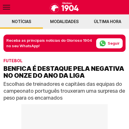
NOTÍCIAS
MODALIDADES
ÚLTIMA HORA
Receba as principais notícias do Glorioso 1904
Seguir
no seu WhatsApp!
FUTEBOL
BENFICA É DESTAQUE PELA NEGATIVA
NO ONZE DO ANO DA LIGA
Escolhas de treinadores e capitães das equipas do
campeonato português trouxeram uma surpresa de
peso para os encarnados