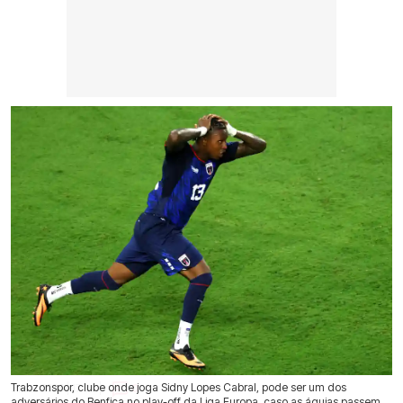
Trabzonspor, clube onde joga Sidny Lopes Cabral, pode ser um dos
31 Jul 2026 | 17:34 |
0
adversários do Benfica no play-off da Liga Europa, caso as águias passem