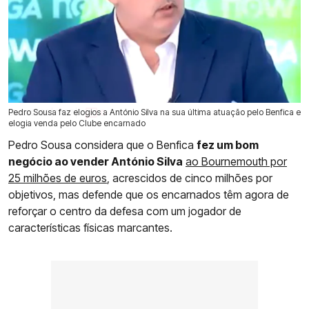
Pedro Sousa faz elogios a António Silva na sua última atuação pelo Benfica e
31 Jul 2026 | 17:27 |
0
elogia venda pelo Clube encarnado
Pedro Sousa considera que o Benfica
fez um bom
negócio ao vender António Silva
ao Bournemouth por
25 milhões de euros
, acrescidos de cinco milhões por
objetivos, mas defende que os encarnados têm agora de
reforçar o centro da defesa com um jogador de
características físicas marcantes.