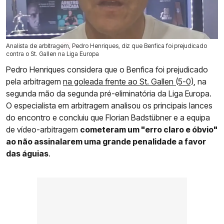
Analista de arbitragem, Pedro Henriques, diz que Benfica foi prejudicado
31 Jul 2026 | 16:48 |
0
contra o St. Gallen na Liga Europa
Pedro Henriques considera que o Benfica foi prejudicado
pela arbitragem
na goleada frente ao St. Gallen (5-0)
, na
segunda mão da segunda pré-eliminatória da Liga Europa.
O especialista em arbitragem analisou os principais lances
do encontro e concluiu que Florian Badstübner e a equipa
de vídeo-arbitragem
cometeram um "erro claro e óbvio"
ao não assinalarem uma grande penalidade a favor
das águias
.