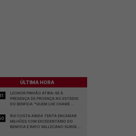
ÚLTIMA HORA
LEONOR PINHÃO ATIRA-SE À 
31
PRESENÇA DE PROENÇA NO ESTÁDIO 
DO BENFICA: "QUEM LHE CHAME 
DESCARAMENTO..."
RUI COSTA AINDA TENTA ENCAIXAR 
50
MILHÕES COM EXCEDENTÁRIO DO 
BENFICA E RAYO VALLECANO SURGE NA 
CORRIDA