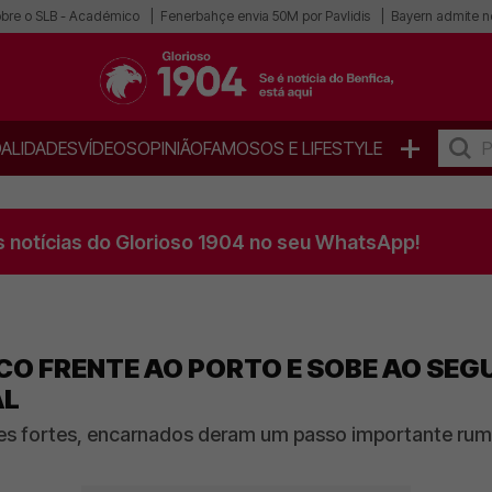
obre o SLB - Académico
Fenerbahçe envia 50M por Pavlidis
Bayern admite n
+
ALIDADES
VÍDEOS
OPINIÃO
FAMOSOS E LIFESTYLE
s notícias do Glorioso 1904 no seu WhatsApp!
CO FRENTE AO PORTO E SOBE AO SE
AL
 fortes, encarnados deram um passo importante rumo 