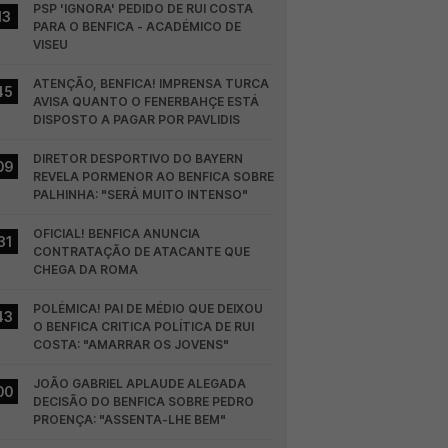
PSP 'IGNORA' PEDIDO DE RUI COSTA 
13
PARA O BENFICA - ACADÉMICO DE 
VISEU
ATENÇÃO, BENFICA! IMPRENSA TURCA 
45
AVISA QUANTO O FENERBAHÇE ESTÁ 
DISPOSTO A PAGAR POR PAVLIDIS
DIRETOR DESPORTIVO DO BAYERN 
09
REVELA PORMENOR AO BENFICA SOBRE 
PALHINHA: "SERÁ MUITO INTENSO"
OFICIAL! BENFICA ANUNCIA 
31
CONTRATAÇÃO DE ATACANTE QUE 
CHEGA DA ROMA
POLÉMICA! PAI DE MÉDIO QUE DEIXOU 
43
O BENFICA CRITICA POLÍTICA DE RUI 
COSTA: "AMARRAR OS JOVENS"
JOÃO GABRIEL APLAUDE ALEGADA 
00
DECISÃO DO BENFICA SOBRE PEDRO 
PROENÇA: "ASSENTA-LHE BEM"