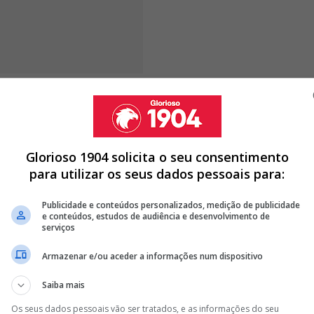
mação de Jota González entrou na partida com o
peões. Nos minutos iniciais, a equipa das águias entrou
rmitiu que o Porto conquistasse uma vantagem inicial.
Benfica foi recuperando ao ponto de prosseguir o
Glorioso 1904 solicita o seu consentimento
 marcador
.
para utilizar os seus dados pessoais para:
Publicidade e conteúdos personalizados, medição de publicidade
e conteúdos, estudos de audiência e desenvolvimento de
serviços
DO BENFICA E OBRIGA MARCO SILVA A PROCURAR OUTRA
Armazenar e/ou aceder a informações num dispositivo
RA SPORTING DO CAMINHO E ESTÁ PRESTES A CONTRATAR
Saiba mais
RA O ARRANQUE DA ÉPOCA 2026/27
Os seus dados pessoais vão ser tratados, e as informações do seu