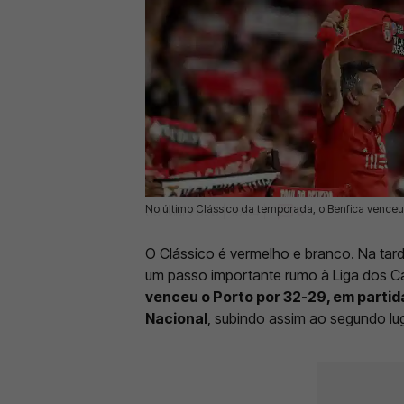
No último Clássico da temporada, o Benfica vence
09 Mai 2026 | 16:54 |
0
O Clássico é vermelho e branco. Na tar
um passo importante rumo à Liga dos 
venceu o Porto por 32-29, em partid
Nacional
, subindo assim ao segundo lug