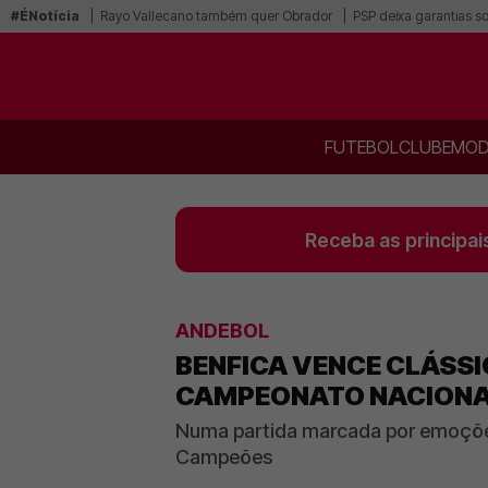
#ÉNotícia
Rayo Vallecano também quer Obrador
PSP deixa garantias s
FUTEBOL
CLUBE
MOD
Receba as principai
ANDEBOL
BENFICA VENCE CLÁSSI
CAMPEONATO NACION
Numa partida marcada por emoções
Campeões