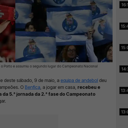
16:
15:
15:
u o Porto e assumiu o segundo lugar do Campeonato Nacional
14:
de deste sábado, 9 de maio, a
equipa de andebol
deu
Campeões. O
Benfica
, a jogar em casa,
recebeu e
13:
a da 5.ª jornada da 2.ª fase do Campeonato
ar.
13: