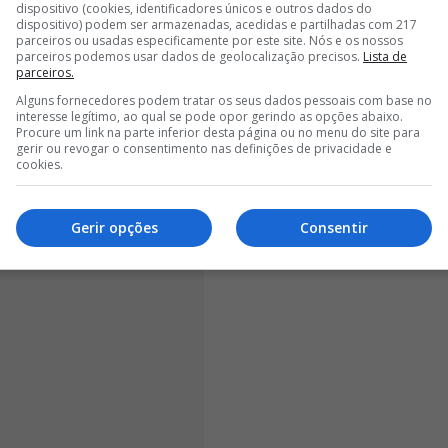
dispositivo (cookies, identificadores únicos e outros dados do
dispositivo) podem ser armazenadas, acedidas e partilhadas com 217
<
>
parceiros ou usadas especificamente por este site. Nós e os nossos
parceiros podemos usar dados de geolocalização precisos.
Lista de
parceiros.
encarnados estavam confortáveis e conseguiram
Alguns fornecedores podem tratar os seus dados pessoais com base no
cos, chegando a estar a vencer por 17-12. No entanto, o
interesse legítimo, ao qual se pode opor gerindo as opções abaixo.
imeira parte, conseguiu reagir e reduzir a
Procure um link na parte inferior desta página ou no menu do site para
gerir ou revogar o consentimento nas definições de privacidade e
ra o intervalo na liderança (18-15)
.
cookies.
Gerir opções
Consentir