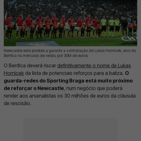
Newcastle está prestes a garantir a contratação de Lukas Hornícek, alvo do
30 Jul 2026 | 11:14 |
0
Benfica no mercado de verão, por 30M de euros
O Benfica deverá riscar
definitivamente o nome de Lukas
Hornícek
da lista de potenciais reforços para a baliza.
O
guarda-redes do Sporting Braga está muito próximo
de reforçar o Newcastle
, num negócio que poderá
render aos arsenalistas os 30 milhões de euros da cláusula
de rescisão.