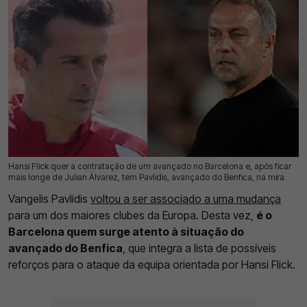
Hansi Flick quer a contratação de um avançado no Barcelona e, após ficar
30 Jul 2026 | 11:08 |
0
mais longe de Julian Álvarez, tem Pavlidis, avançado do Benfica, na mira
Vangelis Pavlidis
voltou a ser associado a uma mudança
para um dos maiores clubes da Europa. Desta vez,
é o
Barcelona quem surge atento à situação do
avançado do Benfica
, que integra a lista de possíveis
reforços para o ataque da equipa orientada por Hansi Flick.