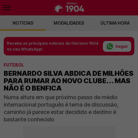
NOTÍCIAS
MODALIDADES
ÚLTIMA HORA
Receba as principais notícias do Glorioso 1904
Seguir
no seu WhatsApp!
FUTEBOL
BERNARDO SILVA ABDICA DE MILHÕES
PARA RUMAR AO NOVO CLUBE... MAS
NÃO É O BENFICA
Numa altura em que próximo passo de médio
internacional português é tema de discussão,
caminho já parece estar decidido e destino é
bastante conhecido