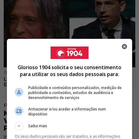
Glorioso 1904 solicita o seu consentimento
para utilizar os seus dados pessoais para:
Publicidade e conteúdos personalizados, medição de
publicidade e conteúdos, estudos de audiência e
desenvolvimento de serviços
FUTEBOL
Armazenar e/ou aceder a informações num
NEWCASTLE ULTRAPASSA BENFICA E
dispositivo
VAI GARANTIR REFORÇO SONANTE
Saiba mais
POR 30M
Ingleses passam à frente das águias em negociação e
Os seus dados pessoais vão ser tratados, e as informações