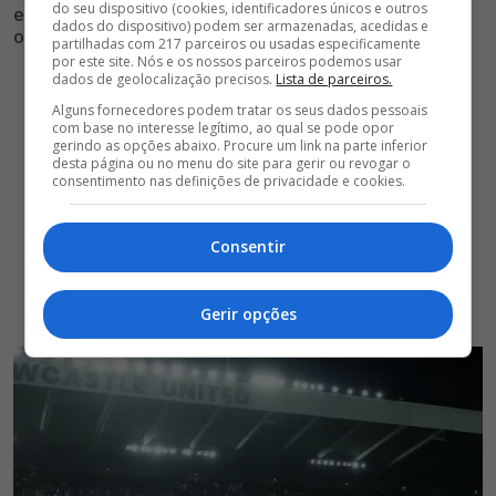
do seu dispositivo (cookies, identificadores únicos e outros
estão prestes a anunciar novo nome por valor alto para
dados do dispositivo) podem ser armazenadas, acedidas e
os padrões portugueses
partilhadas com 217 parceiros ou usadas especificamente
por este site. Nós e os nossos parceiros podemos usar
dados de geolocalização precisos.
Lista de parceiros.
Alguns fornecedores podem tratar os seus dados pessoais
com base no interesse legítimo, ao qual se pode opor
gerindo as opções abaixo. Procure um link na parte inferior
desta página ou no menu do site para gerir ou revogar o
consentimento nas definições de privacidade e cookies.
Consentir
Gerir opções