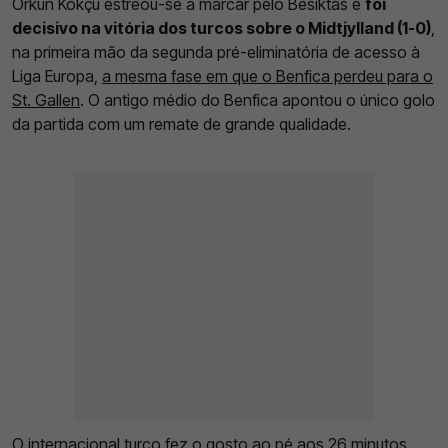
Orkun Kokçu estreou-se a marcar pelo Besiktas e
foi
decisivo na vitória dos turcos sobre o Midtjylland (1-0)
,
na primeira mão da segunda pré-eliminatória de acesso à
Liga Europa,
a mesma fase em que o Benfica perdeu para o
St. Gallen
. O antigo médio do Benfica apontou o único golo
da partida com um remate de grande qualidade.
O internacional turco fez o gosto ao pé aos 26 minutos,