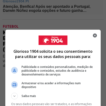
FUTEBOL
KOKÇU FAZ GOLAÇO NAS PRÉ-
ELIMINATÓRIAS DA LIGA EUROPA E
FAZ SUSPIRAR ADEPTOS DO BENFICA
(VÍDEO)
Glorioso 1904 solicita o seu consentimento
Ex-jogador das águias teve um remate certeiro na
para utilizar os seus dados pessoais para:
vitória do Besiktas na competição e chamou a atenção
dos adeptos encarnados
Publicidade e conteúdos personalizados, medição de
publicidade e conteúdos, estudos de audiência e
desenvolvimento de serviços
Armazenar e/ou aceder a informações num
dispositivo
Saiba mais
Os seus dados pessoais vão ser tratados, e as informações