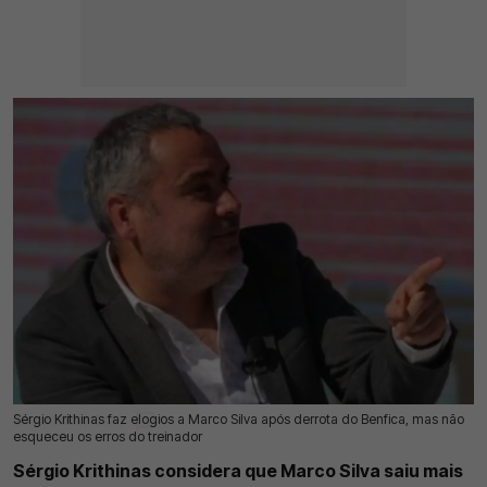
Sérgio Krithinas faz elogios a Marco Silva após derrota do Benfica, mas não
24 Jul 2026 | 13:01 |
0
esqueceu os erros do treinador
Sérgio Krithinas considera que Marco Silva saiu mais