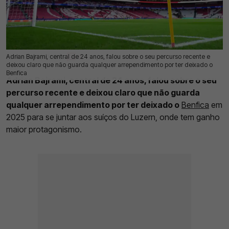
Adrian Bajrami, central de 24 anos, falou sobre o seu percurso recente e
23 Abr 2026 | 12:59 |
0
deixou claro que não guarda qualquer arrependimento por ter deixado o
Benfica
Adrian Bajrami, central de 24 anos, falou sobre o seu
percurso recente e deixou claro que não guarda
qualquer arrependimento por ter deixado o
Benfica
em
2025 para se juntar aos suíços do Luzern, onde tem ganho
maior protagonismo.