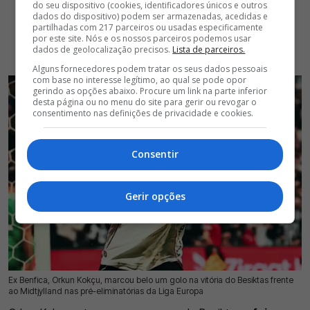
do seu dispositivo (cookies, identificadores únicos e outros
dados do dispositivo) podem ser armazenadas, acedidas e
partilhadas com 217 parceiros ou usadas especificamente
por este site. Nós e os nossos parceiros podemos usar
dados de geolocalização precisos.
Lista de parceiros.
Alguns fornecedores podem tratar os seus dados pessoais
com base no interesse legítimo, ao qual se pode opor
gerindo as opções abaixo. Procure um link na parte inferior
desta página ou no menu do site para gerir ou revogar o
consentimento nas definições de privacidade e cookies.
Consentir
Gerir opções
Ex Benfica, Orkun Kokçu, marcou belo um golo na vitória do Besiktas frente
24 Jul 2026 | 13:29 |
0
ao Midtjylland nas pré-eliminatórias da Liga Europa