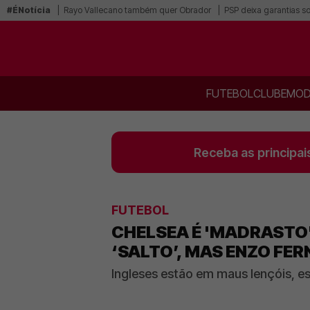
#ÉNotícia
Rayo Vallecano também quer Obrador
PSP deixa garantias s
FUTEBOL
CLUBE
MOD
Receba as principai
FUTEBOL
CHELSEA É 'MADRASTO'
‘SALTO’, MAS ENZO FE
Ingleses estão em maus lençóis, e