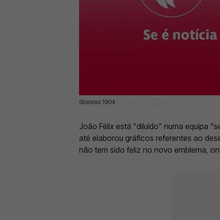
Glorioso 1904
04 Mar 2023 | 16:40 |
0
João Félix está “diluído” numa equipa “
até elaborou gráficos referentes ao d
não tem sido feliz no novo emblema, o