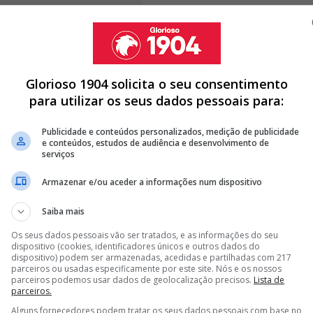
 jogador dos encarnados só esteve entre os cinco
lizados no último dos quatro jogos que disputou até
Glorioso 1904 solicita o seu consentimento
trário de Enzo Fernández, que tem dominado nesse
para utilizar os seus dados pessoais para:
Publicidade e conteúdos personalizados, medição de publicidade
e conteúdos, estudos de audiência e desenvolvimento de
serviços
A DE MÉDIO DO BENFICA PARA GUIMARÃES
Armazenar e/ou aceder a informações num dispositivo
DE MARCO SILVA E PRETENDE LEVAR ALVO DO BENFICA PARA
Saiba mais
Os seus dados pessoais vão ser tratados, e as informações do seu
DO BENFICA E OBRIGA MARCO SILVA A PROCURAR OUTRA
dispositivo (cookies, identificadores únicos e outros dados do
dispositivo) podem ser armazenadas, acedidas e partilhadas com 217
parceiros ou usadas especificamente por este site. Nós e os nossos
parceiros podemos usar dados de geolocalização precisos.
Lista de
<
>
parceiros.
Alguns fornecedores podem tratar os seus dados pessoais com base no