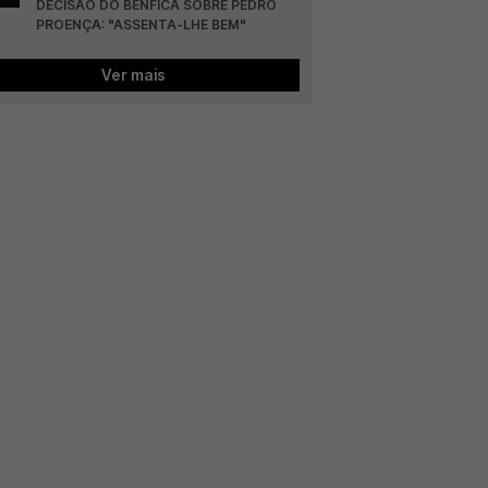
DECISÃO DO BENFICA SOBRE PEDRO 
PROENÇA: "ASSENTA-LHE BEM"
Ver mais