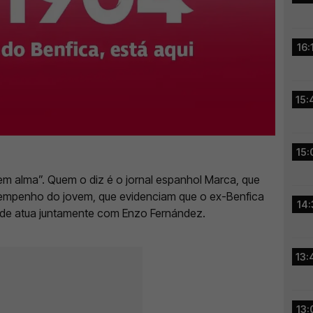
16:
15:
15:
sem alma”. Quem o diz é o jornal espanhol Marca, que
esempenho do jovem, que evidenciam que o ex-Benfica
14:
nde atua juntamente com Enzo Fernández.
13:
13: