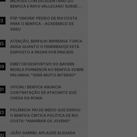
MILHÕES COM EXCEDENTÁRIO DO 
BENFICA E RAYO VALLECANO SURGE NA 
CORRIDA
PSP 'IGNORA' PEDIDO DE RUI COSTA 
13
PARA O BENFICA - ACADÉMICO DE 
VISEU
ATENÇÃO, BENFICA! IMPRENSA TURCA 
45
AVISA QUANTO O FENERBAHÇE ESTÁ 
DISPOSTO A PAGAR POR PAVLIDIS
DIRETOR DESPORTIVO DO BAYERN 
09
REVELA PORMENOR AO BENFICA SOBRE 
PALHINHA: "SERÁ MUITO INTENSO"
OFICIAL! BENFICA ANUNCIA 
31
CONTRATAÇÃO DE ATACANTE QUE 
CHEGA DA ROMA
POLÉMICA! PAI DE MÉDIO QUE DEIXOU 
43
O BENFICA CRITICA POLÍTICA DE RUI 
COSTA: "AMARRAR OS JOVENS"
JOÃO GABRIEL APLAUDE ALEGADA 
00