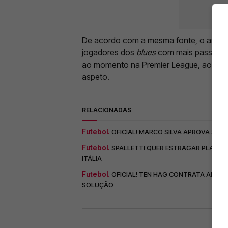
De acordo com a mesma fonte, o antigo
jogadores dos
blues
com mais passes rea
ao momento na Premier League, ao con
aspeto.
RELACIONADAS
Futebol.
OFICIAL! MARCO SILVA APROVA SAÍD
Futebol.
SPALLETTI QUER ESTRAGAR PLANOS 
ITÁLIA
Futebol.
OFICIAL! TEN HAG CONTRATA ALVO 
SOLUÇÃO