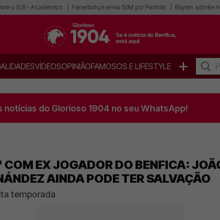
obre o SLB - Académico
Fenerbahçe envia 50M por Pavlidis
Bayern admite n
+
ALIDADES
VÍDEOS
OPINIÃO
FAMOSOS E LIFESTYLE
s notícias do Glorioso 1904 no seu WhatsApp!
 COM EX JOGADOR DO BENFICA: JOÃO
RNÁNDEZ AINDA PODE TER SALVAÇÃO
sta temporada