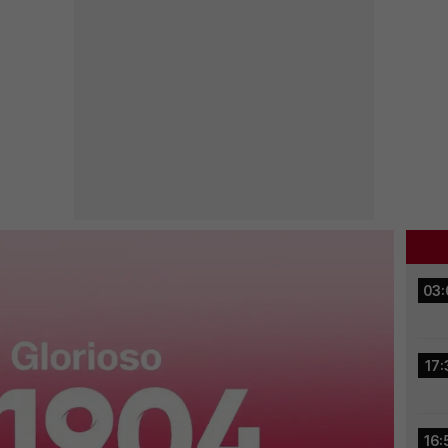
03:
17:
16: