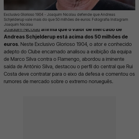
Exclusivo Glorioso 1904 - Joaquim Nicolau defende que Andreas
16 Jul 2026 | 03:00 |
0
Schjelderup vale mais do que 50 milhões de euros: Fotografia Instagram
Joaquim Nicolau
Joaquim Nicolau
afirma que o valor de mercado de
Andreas Schjelderup está acima dos 50 milhões de
euros
. Neste Exclusivo Glorioso 1904, o ator e conhecido
adepto do Clube encarnado analisou a exibição da equipa
de Marco Silva contra o Flamengo, abordou a iminente
saída de António Silva, destacou o perfil do central que Rui
Costa deve contratar para o eixo da defesa e comentou os
rumores de mercado sobre o extremo norueguês.