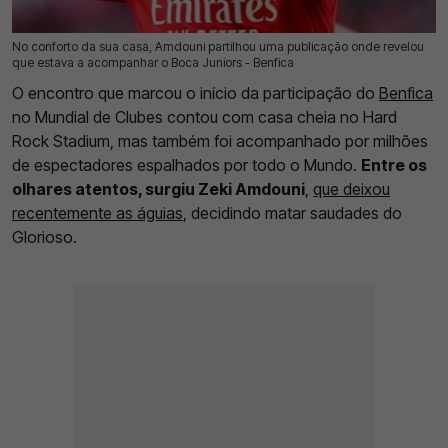
No conforto da sua casa, Amdouni partilhou uma publicação onde revelou
17 Jun 2025 | 13:26 |
0
que estava a acompanhar o Boca Juniors - Benfica
O encontro que marcou o início da participação do
Benfica
no Mundial de Clubes contou com casa cheia no Hard
Rock Stadium, mas também foi acompanhado por milhões
de espectadores espalhados por todo o Mundo.
Entre os
olhares atentos, surgiu Zeki Amdouni
,
que deixou
recentemente as águias
, decidindo matar saudades do
Glorioso.