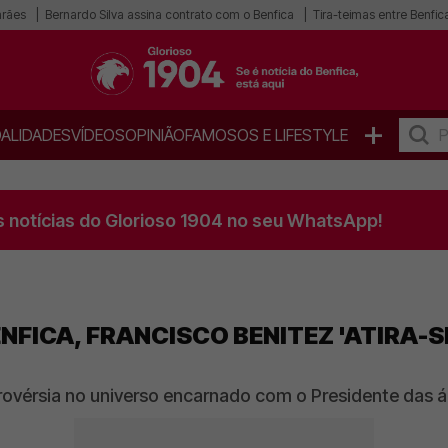
arães
Bernardo Silva assina contrato com o Benfica
Tira-teimas entre Benfica
+
ALIDADES
VÍDEOS
OPINIÃO
FAMOSOS E LIFESTYLE
s notícias do Glorioso 1904 no seu WhatsApp!
NFICA, FRANCISCO BENITEZ 'ATIRA-SE
rovérsia no universo encarnado com o Presidente das 