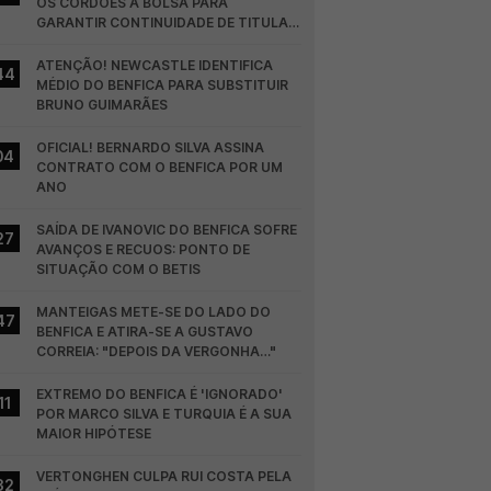
OS CORDÕES À BOLSA PARA 
GARANTIR CONTINUIDADE DE TITULAR 
NO BENFICA
ATENÇÃO! NEWCASTLE IDENTIFICA 
44
MÉDIO DO BENFICA PARA SUBSTITUIR 
BRUNO GUIMARÃES
OFICIAL! BERNARDO SILVA ASSINA 
04
CONTRATO COM O BENFICA POR UM 
ANO
SAÍDA DE IVANOVIC DO BENFICA SOFRE 
27
AVANÇOS E RECUOS: PONTO DE 
SITUAÇÃO COM O BETIS
MANTEIGAS METE-SE DO LADO DO 
47
BENFICA E ATIRA-SE A GUSTAVO 
CORREIA: "DEPOIS DA VERGONHA…"
EXTREMO DO BENFICA É 'IGNORADO' 
11
POR MARCO SILVA E TURQUIA É A SUA 
MAIOR HIPÓTESE
VERTONGHEN CULPA RUI COSTA PELA 
32