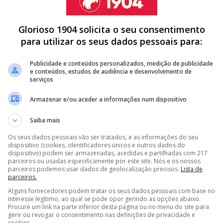
Glorioso 1904 solicita o seu consentimento
ristas que escolheu e alimentou. Hoje a corda partiu
para utilizar os seus dados pessoais para:
or, como sempre", escreveu o líder do Movimento Servir
Publicidade e conteúdos personalizados, medição de publicidade
e conteúdos, estudos de audiência e desenvolvimento de
serviços
Armazenar e/ou aceder a informações num dispositivo
A DE MÉDIO DO BENFICA PARA GUIMARÃES
Saiba mais
DE MARCO SILVA E PRETENDE LEVAR ALVO DO BENFICA PARA
Os seus dados pessoais vão ser tratados, e as informações do seu
dispositivo (cookies, identificadores únicos e outros dados do
dispositivo) podem ser armazenadas, acedidas e partilhadas com 217
DO BENFICA E OBRIGA MARCO SILVA A PROCURAR OUTRA
parceiros ou usadas especificamente por este site. Nós e os nossos
parceiros podemos usar dados de geolocalização precisos.
Lista de
parceiros.
Alguns fornecedores podem tratar os seus dados pessoais com base no
<
>
interesse legítimo, ao qual se pode opor gerindo as opções abaixo.
Procure um link na parte inferior desta página ou no menu do site para
lizou a saída de Luís Mendes
da estrutura encarnada
gerir ou revogar o consentimento nas definições de privacidade e
cookies.