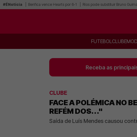
#ÉNotícia
Benfica vence Hearts por 6-1
Ríos pode substituir Bruno Guim
FUTEBOL
CLUBE
MOD
Receba as principai
CLUBE
FACE A POLÉMICA NO BE
REFÉM DOS..."
Saída de Luís Mendes causou cont