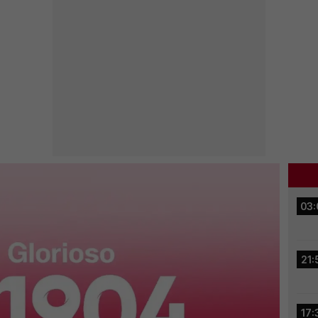
03:
21:
17: