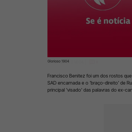
Glorioso 1904
13 Jun 2024 | 14:04 |
0
Francisco Benitez foi um dos rostos que 
SAD encarnada e o 'braço-direito' de Rui
principal 'visado' das palavras do ex-ca