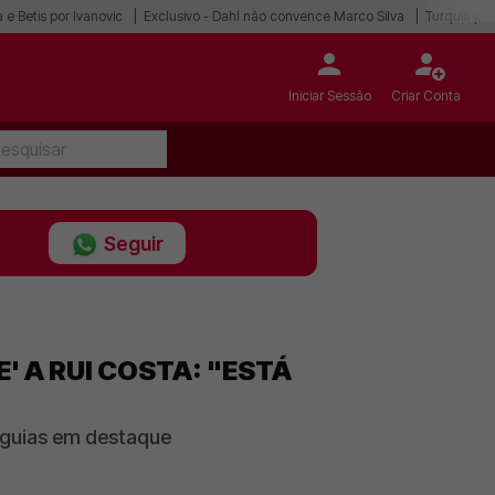
 e Betis por Ivanovic
Exclusivo - Dahl não convence Marco Silva
Turquia po
Iniciar Sessão
Criar Conta
Seguir
' A RUI COSTA: "ESTÁ
águias em destaque