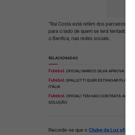
"Rui Costa está refém dos parceiros viei
para o lado de quem se terá tentado op
o Benfica, nas redes sociais.
RELACIONADAS
Futebol.
OFICIAL! MARCO SILVA APROVA SAÍD
Futebol.
SPALLETTI QUER ESTRAGAR PLANOS 
ITÁLIA
Futebol.
OFICIAL! TEN HAG CONTRATA ALVO 
SOLUÇÃO
Recorde-se que o
Clube da Luz oficia