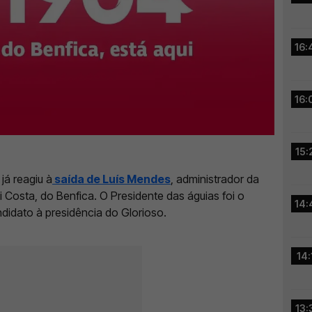
16:
16:
15:
já reagiu à
saída de Luís Mendes
, administrador da
 Costa, do Benfica. O Presidente das águias foi o
14:
ndidato à presidência do Glorioso.
14:
13: