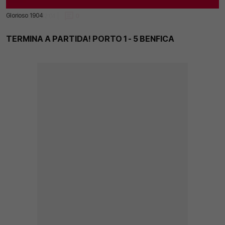
Glorioso 1904
01 Mai 2025 | 12:04 |
0
TERMINA A PARTIDA! PORTO 1 - 5 BENFICA