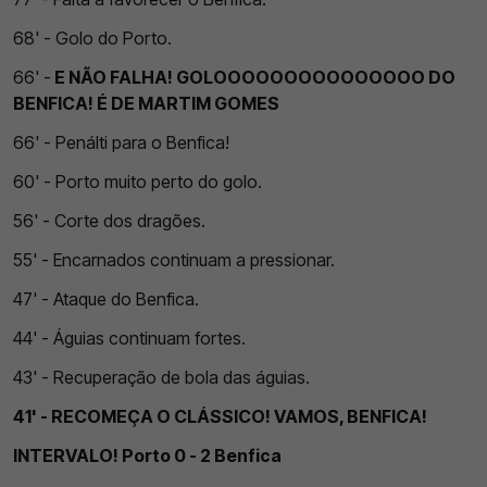
68' - Golo do Porto.
66' -
E NÃO FALHA! GOLOOOOOOOOOOOOOOO DO
BENFICA! É DE MARTIM GOMES
66' - Penálti para o Benfica!
60' - Porto muito perto do golo.
56' - Corte dos dragões.
55' - Encarnados continuam a pressionar.
47' - Ataque do Benfica.
44' - Águias continuam fortes.
43' - Recuperação de bola das águias.
41' - RECOMEÇA O CLÁSSICO! VAMOS, BENFICA!
INTERVALO! Porto 0 - 2 Benfica