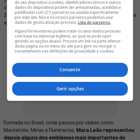
do seu dispositivo (cookies, identificadores únicos e outros
chega à Luz para reforçar o conjunto encarnado em
dados do dispositivo) podem ser armazenadas, acedidas e
partilhadas com 217 parceiros ou usadas especificamente
2026/27. A experiente central chega do Uniersitario (Peru) e
por este site. Nós e os nossos parceiros podemos usar
apresenta um currículo de enorme destaque.
dados de geolocalização precisos.
Lista de parceiros.
Alguns fornecedores podem tratar os seus dados pessoais
com base no interesse legítimo, ao qual se pode opor
gerindo as opções abaixo. Procure um link na parte inferior
desta página ou no menu do site para gerir ou revogar o
consentimento nas definições de privacidade e cookies.
Consentir
Gerir opções
Formada no Brasil, onde passou por clubes como
Mackenzie, Minas e Fluminense,
Mara Leão representou
depois alguns dos emblemas mais importantes do