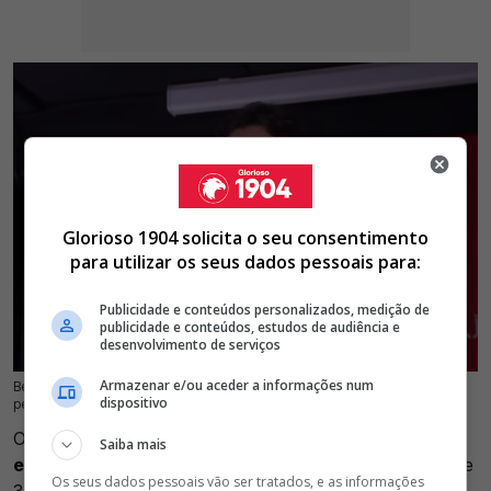
Glorioso 1904 solicita o seu consentimento
para utilizar os seus dados pessoais para:
Publicidade e conteúdos personalizados, medição de
publicidade e conteúdos, estudos de audiência e
desenvolvimento de serviços
Armazenar e/ou aceder a informações num
Benfica segue em busca de elevar a equipa para voltar ao topo na briga
18 Jul 2026 | 15:50 |
0
dispositivo
pelos títulos da época e Leão é o novo reforço
O Benfica oficializou a contratação
de Mara Leão para a
Saiba mais
equipa feminina de voleibol
. A internacional brasileira, de
Os seus dados pessoais vão ser tratados, e as informações
34 anos, assinou contrato válido por uma temporada e