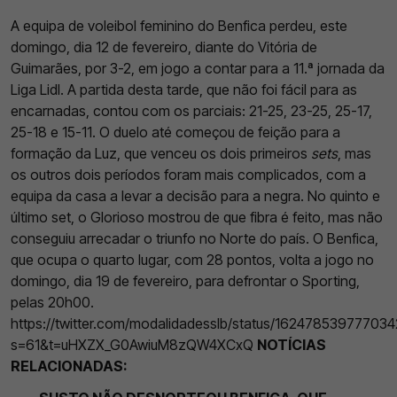
A equipa de voleibol feminino do Benfica perdeu, este
domingo, dia 12 de fevereiro, diante do Vitória de
Guimarães, por 3-2, em jogo a contar para a 11.ª jornada da
Liga Lidl. A partida desta tarde, que não foi fácil para as
encarnadas, contou com os parciais: 21-25, 23-25, 25-17,
25-18 e 15-11. O duelo até começou de feição para a
formação da Luz, que venceu os dois primeiros
sets
, mas
os outros dois períodos foram mais complicados, com a
equipa da casa a levar a decisão para a negra. No quinto e
último set, o Glorioso mostrou de que fibra é feito, mas não
conseguiu arrecadar o triunfo no Norte do país. O Benfica,
que ocupa o quarto lugar, com 28 pontos, volta a jogo no
domingo, dia 19 de fevereiro, para defrontar o Sporting,
pelas 20h00.
https://twitter.com/modalidadesslb/status/16247853977703
s=61&t=uHXZX_G0AwiuM8zQW4XCxQ
NOTÍCIAS
RELACIONADAS: