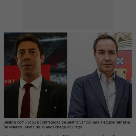
Benfica comunicou a contratação de Beatriz Santos para a equipa feminina
17 Jul 2026 | 17:26 |
0
de voleibol ; Atleta de 30 anos chega do Braga