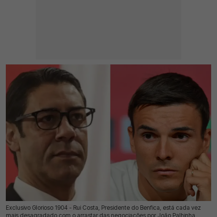
Exclusivo Glorioso 1904 - Rui Costa, Presidente do Benfica, está cada vez
04 Ago 2026 | 03:00 |
0
mais desagradado com o arrastar das negociações por João Palhinha