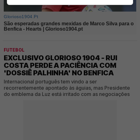
FUTEBOL
EXCLUSIVO GLORIOSO 1904 - RUI
COSTA PERDE A PACIÊNCIA COM
'DOSSIÊ PALHINHA' NO BENFICA
Internacional português tem vindo a ser
recorrentemente apontado às águias, mas Presidente
do emblema da Luz está irritado com as negociações