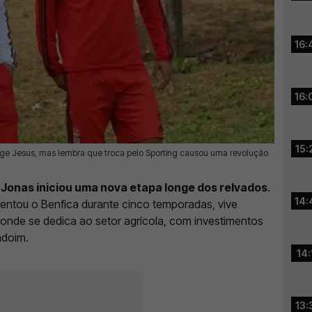
16:
16:
15:
ge Jesus, mas lembra que troca pelo Sporting causou uma revolução
,
Jonas iniciou uma nova etapa longe dos relvados
.
14:
sentou o Benfica durante cinco temporadas, vive
, onde se dedica ao setor agrícola, com investimentos
ndoim.
14:
13: