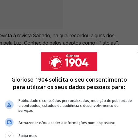
ista à revista Sábado, na qual recordou alguns dos
pela Luz. Conhecido pelos adeptos como "Pistolas",
em 183 jogos pelo Benfica e conquistou nove
atos nacionais. Entre as memórias evocadas, Jonas
 Sporting, no verão de 2015, uma mudança que
ubes.
Glorioso 1904 solicita o seu consentimento
para utilizar os seus dados pessoais para:
Publicidade e conteúdos personalizados, medição de publicidade
e conteúdos, estudos de audiência e desenvolvimento de
PRESENÇA ESPECIAL: "VOU LEVAR SEMPRE O BENFICA NO MEU
serviços
TAR COM APOIO ESPECIAL NAS BANCADAS: "TEM TUDO PARA
Armazenar e/ou aceder a informações num dispositivo
Saiba mais
 CELEBRA DATA ESPECIAL