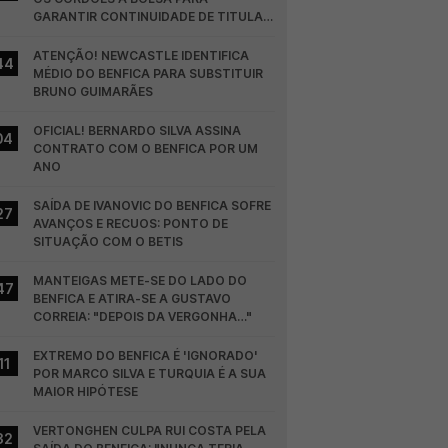
GARANTIR CONTINUIDADE DE TITULAR 
NO BENFICA
ATENÇÃO! NEWCASTLE IDENTIFICA 
44
MÉDIO DO BENFICA PARA SUBSTITUIR 
BRUNO GUIMARÃES
OFICIAL! BERNARDO SILVA ASSINA 
04
CONTRATO COM O BENFICA POR UM 
ANO
SAÍDA DE IVANOVIC DO BENFICA SOFRE 
27
AVANÇOS E RECUOS: PONTO DE 
SITUAÇÃO COM O BETIS
MANTEIGAS METE-SE DO LADO DO 
47
BENFICA E ATIRA-SE A GUSTAVO 
CORREIA: "DEPOIS DA VERGONHA…"
EXTREMO DO BENFICA É 'IGNORADO' 
11
POR MARCO SILVA E TURQUIA É A SUA 
MAIOR HIPÓTESE
VERTONGHEN CULPA RUI COSTA PELA 
32