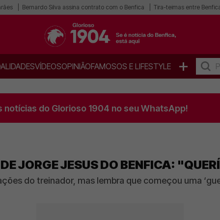
arães
Bernardo Silva assina contrato com o Benfica
Tira-teimas entre Benfica
+
ALIDADES
VÍDEOS
OPINIÃO
FAMOSOS E LIFESTYLE
s notícias do Glorioso 1904 no seu WhatsApp!
DE JORGE JESUS DO BENFICA: "QUE
ções do treinador, mas lembra que começou uma ‘guerr