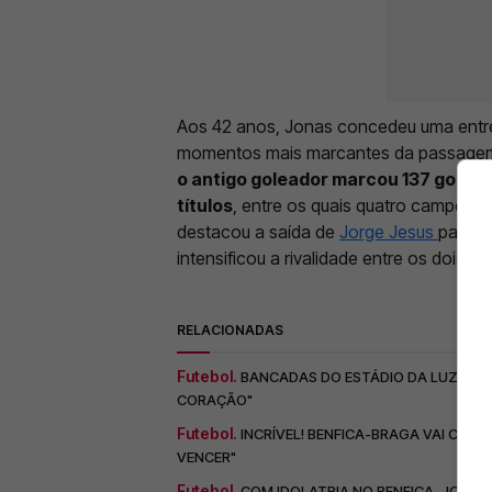
Aos 42 anos, Jonas concedeu uma entrev
momentos mais marcantes da passagem 
o antigo goleador marcou 137 golos 
títulos
, entre os quais quatro campeon
destacou a saída de
Jorge Jesus
para o
intensificou a rivalidade entre os dois cl
RELACIONADAS
Futebol.
BANCADAS DO ESTÁDIO DA LUZ COM 
CORAÇÃO"
Futebol.
INCRÍVEL! BENFICA-BRAGA VAI CON
VENCER"
Futebol.
COM IDOLATRIA NO BENFICA, JONAS