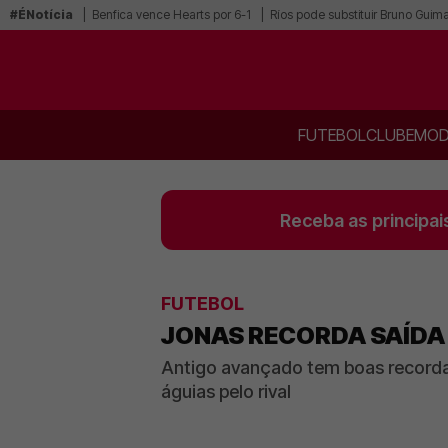
#ÉNotícia
Benfica vence Hearts por 6-1
Ríos pode substituir Bruno Guim
FUTEBOL
CLUBE
MOD
Receba as principai
FUTEBOL
JONAS RECORDA SAÍDA 
Antigo avançado tem boas recorda
águias pelo rival