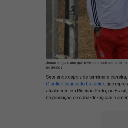
Jonas elogia o ano que teve sob o comando de Jor
08 Jul 2026 | 12:39 |
0
no Benfica
Sete anos depois de terminar a carreira
O antigo avançado brasileiro
, que repre
atualmente em Ribeirão Preto, no Brasil
na produção de cana-de-açúcar e ame