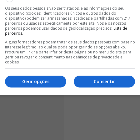
Os seus dados pessoais vão ser tratados, e as informações do seu
dispositivo (cookies, identificadores únicos e outros dados do
<
>
dispositivo) podem ser armazenadas, acedidas e partilhadas com 217
parceiros ou usadas especificamente por este site. Nós e os nossos
parceiros podemos usar dados de geolocalização precisos.
Lista de
r que o clube iria continuar a
parceiros.
rge Jesus"
Alguns fornecedores podem tratar os seus dados pessoais com base no
interesse legítimo, ao qual se pode opor gerindo as opções abaixo.
Procure um link na parte inferior desta página ou no menu do site para
gerir ou revogar o consentimento nas definições de privacidade e
cookies.
Gerir opções
Consentir