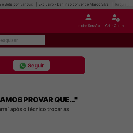
 e Betis por Ivanovic
Exclusivo - Dahl não convence Marco Silva
Turquia po
Iniciar Sessão
Criar Conta
Seguir
RÍAMOS PROVAR QUE…"
a’ após o técnico trocar as