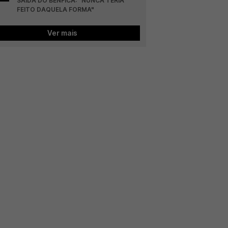
SAÍDA DO BENFICA: "NUNCA TERIA 
FEITO DAQUELA FORMA"
Ver mais