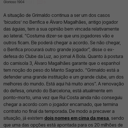
Glorioso 1904
03 Mar 2023 | 11:53 |
0
A situação de Grimaldo continua a ser um dos casos
‘bicudos’ no Benfica e Álvaro Magalhães, antigo jogador
das águias, tem a sua opinião bem vincada relativamente
ao lateral. “Costuma dizer-se que uns jogadores vão e
outros ficam. Ele poderá chegar a acordo. Se não chegar,
o Benfica procurará outro grande jogador”, disse o ex-
defesa do Clube da Luz, ao jornal A Bola. Quanto à postura
do camisola 3, Álvaro Magalhães garante que o espanhol
tem noção do peso do Manto Sagrado. “Grimaldo está a
defender uma grande instituição e um grande clube, um dos
melhores do mundo. Está aqui há muito anos”. A renovação
do defesa, oriundo do Barcelona, está atualmente em
ponto-morto, uma vez que Rui Costa ainda não conseguiu
chegar a acordo com o jogador encarnado, que termina
contrato no final da temporada. De modo a precaver a
situação, já existem
dois nomes em cima da mesa
, sendo
que uma das opções está apontada para os 20 milhões de