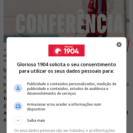
Marco Silva abordou o favoritismo do Benfica, o dossiê de António Silva, as
22 Jul 2026 | 19:37 |
0
escolhas na convocatória e ausências frente ao St. Gallen
Glorioso 1904 solicita o seu consentimento
Marco Silva
realizou, esta quarta-feira, dia 22 de julho, a
para utilizar os seus dados pessoais para:
conferência de antevisão ao St. Gallen - Benfica, válido
para a primeira mão da segunda pré-eliminatória de acesso
Publicidade e conteúdos personalizados, medição de
publicidade e conteúdos, estudos de audiência e
à
Liga Europa
, que se disputa amanhã, pelas 19h00.
O
desenvolvimento de serviços
treinador das águias abordou o favoritismo,
o dossiê
Armazenar e/ou aceder a informações num
de António Silva
, as escolhas na convocatória,
dispositivo
ausências, entre vários outros temas de mercado, tal
como João Palhinha
. Confira tudo o que disse.
Saiba mais
Os seus dados pessoais vão ser tratados, e as informações