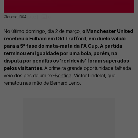
Glorioso 1904
03 Mar 2025 | 09:32 |
0
No último domingo, dia 2 de março,
o Manchester United
recebeu o Fulham em Old Trafford, em duelo válido
para a 5ª fase do mata-mata da FA Cup. A partida
terminou em igualdade por uma bola, porém, na
disputa por penáltis os 'red devils' foram superados
pelos visitantes.
A primeira grande oportunidade falhada
veio dos pés de um ex-
Benfica
, Victor Lindelof, que
rematou nas mão de Bernard Leno.