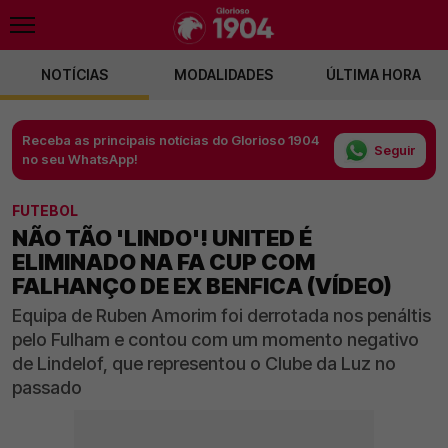
NOTÍCIAS
MODALIDADES
ÚLTIMA HORA
Receba as principais notícias do Glorioso 1904
Seguir
no seu WhatsApp!
FUTEBOL
NÃO TÃO 'LINDO'! UNITED É
ELIMINADO NA FA CUP COM
FALHANÇO DE EX BENFICA (VÍDEO)
Equipa de Ruben Amorim foi derrotada nos penáltis
pelo Fulham e contou com um momento negativo
de Lindelof, que representou o Clube da Luz no
passado