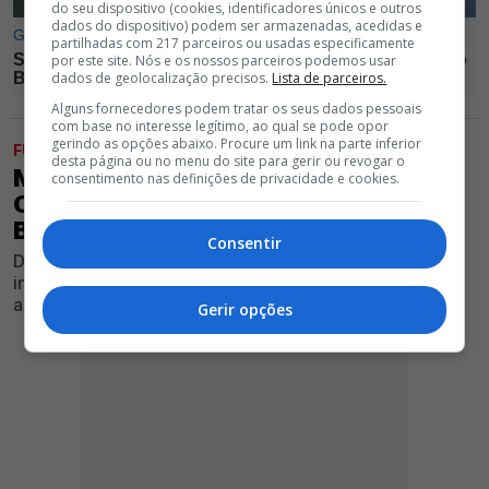
do seu dispositivo (cookies, identificadores únicos e outros
dados do dispositivo) podem ser armazenadas, acedidas e
partilhadas com 217 parceiros ou usadas especificamente
por este site. Nós e os nossos parceiros podemos usar
dados de geolocalização precisos.
Lista de parceiros.
Alguns fornecedores podem tratar os seus dados pessoais
com base no interesse legítimo, ao qual se pode opor
gerindo as opções abaixo. Procure um link na parte inferior
FUTEBOL
desta página ou no menu do site para gerir ou revogar o
MARSELHA PODE MESMO
consentimento nas definições de privacidade e cookies.
CONTRATAR DEFESA CENTRAL DO
BENFICA (E NÃO É ANTÓNIO SILVA)
Consentir
Defesa formado no Seixal desperta cada vez mais
interesse além-fronteiras e a situação contratual deixa
as águias em alerta
Gerir opções