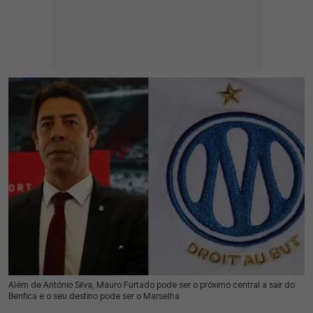
Além de António Silva, Mauro Furtado pode ser o próximo central a sair do
16 Jul 2026 | 17:31 |
0
Benfica e o seu destino pode ser o Marselha