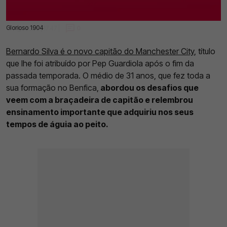
Glorioso 1904
13 Ago 2025 | 17:47 |
0
Bernardo Silva é o novo capitão do Manchester City
, título
que lhe foi atribuído por Pep Guardiola após o fim da
passada temporada. O médio de 31 anos, que fez toda a
sua formação no Benfica,
abordou os desafios que
veem com a braçadeira de capitão e relembrou
ensinamento importante que adquiriu nos seus
tempos de águia ao peito.