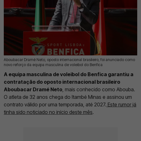
Aboubacar Dramé Neto, oposto internacional brasileiro, foi anunciado como
22 Jul 2026 | 17:25 |
0
novo reforço da equipa masculina de voleibol do Benfica
A equipa masculina de voleibol do Benfica garantiu a
contratação do oposto internacional brasileiro
Aboubacar Dramé Neto
, mais conhecido como Abouba.
O atleta de 32 anos chega do Itambé Minas e assinou um
contrato válido por uma temporada, até 2027.
Este rumor já
tinha sido noticiado no início deste mês
.