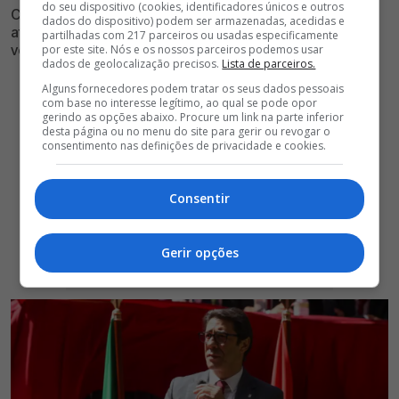
do seu dispositivo (cookies, identificadores únicos e outros
Clube vermelho e branco anunciou a contratação de
dados do dispositivo) podem ser armazenadas, acedidas e
atleta com passagem pelo território francês, onde
partilhadas com 217 parceiros ou usadas especificamente
venceu campeonato, taça e supertaça
por este site. Nós e os nossos parceiros podemos usar
dados de geolocalização precisos.
Lista de parceiros.
Alguns fornecedores podem tratar os seus dados pessoais
com base no interesse legítimo, ao qual se pode opor
gerindo as opções abaixo. Procure um link na parte inferior
desta página ou no menu do site para gerir ou revogar o
consentimento nas definições de privacidade e cookies.
Consentir
Gerir opções