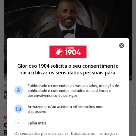
Glorioso 1904 solicita o seu consentimento
para utilizar os seus dados pessoais para:
Publicidade e conteúdos personalizados, medição de
publicidade e conteúdos, estudos de audiência e
desenvolvimento de serviços
Armazenar e/ou aceder a informações num
dispositivo
MODALIDADES
Saiba mais
OFICIAL! ABOUBACAR CHEGA PARA
REFORÇAR O BENFICA
Os seus dados pessoais vão ser tratados, e as informações