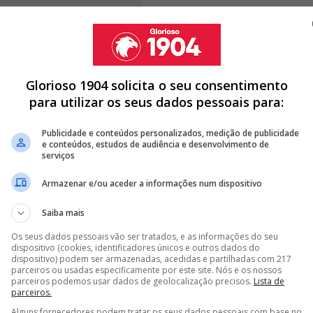
o dos encarnados, o profissional de 35 anos prepara-
Glorioso 1904 solicita o seu consentimento
ra.
Rúben Soares vai integrar a equipa técnica do
para utilizar os seus dados pessoais para:
sc Fàbregas, que irá disputar a Liga dos Campeões. A
Publicidade e conteúdos personalizados, medição de publicidade
e conteúdos, estudos de audiência e desenvolvimento de
serviços
Armazenar e/ou aceder a informações num dispositivo
QUER LEVAR MAIS UM JOGADOR DO BENFICA PARA O COMO
Saiba mais
S MELHORES JOGADORES DO BENFICA PARA O COMO
Os seus dados pessoais vão ser tratados, e as informações do seu
EU EXPERIÊNCIA COM FÀBREGAS
dispositivo (cookies, identificadores únicos e outros dados do
dispositivo) podem ser armazenadas, acedidas e partilhadas com 217
parceiros ou usadas especificamente por este site. Nós e os nossos
<
>
parceiros podemos usar dados de geolocalização precisos.
Lista de
parceiros.
analista trabalhou com vários treinadores de renome,
Alguns fornecedores podem tratar os seus dados pessoais com base no