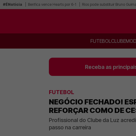
#ÉNotícia
Benfica vence Hearts por 6-1
Ríos pode substituir Bruno Guim
FUTEBOL
CLUBE
MOD
Receba as principai
FUTEBOL
NEGÓCIO FECHADO! ESPE
REFORÇAR COMO DE CE
Profissional do Clube da Luz acredi
passo na carreira