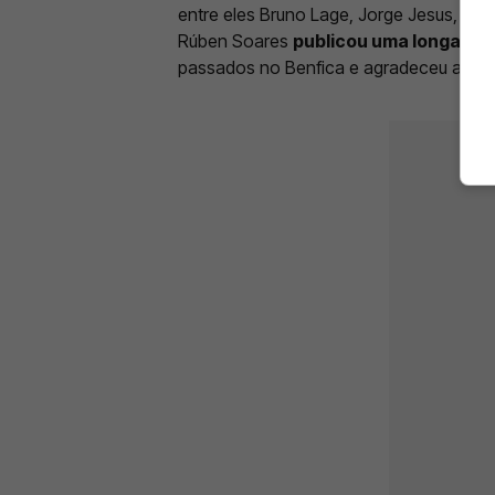
entre eles Bruno Lage, Jorge Jesus, Rog
Rúben Soares
publicou uma longa m
passados no Benfica e agradeceu a tod