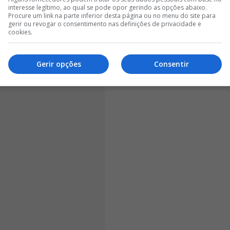
er Schmidt e José Mourinho. Através das redes sociais,
interesse legítimo, ao qual se pode opor gerindo as opções abaixo.
Procure um link na parte inferior desta página ou no menu do site para
ensagem de despedida
, na qual recordou os anos
gerir ou revogar o consentimento nas definições de privacidade e
os aqueles com quem partilhou o percurso.
cookies.
Gerir opções
Consentir