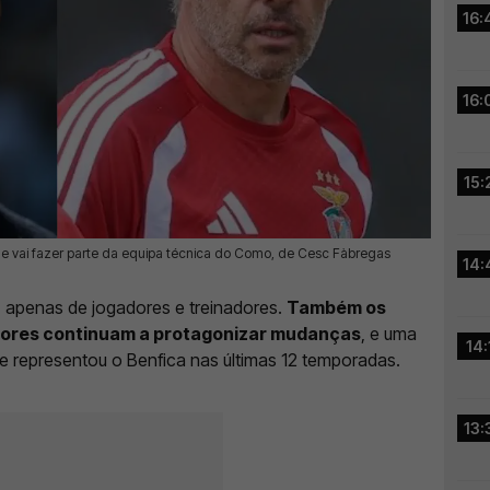
16:
16:
15:
s e vai fazer parte da equipa técnica do Como, de Cesc Fàbregas
14:
 apenas de jogadores e treinadores.
Também os
dores continuam a protagonizar mudanças
, e uma
14:
e representou o Benfica nas últimas 12 temporadas.
13: