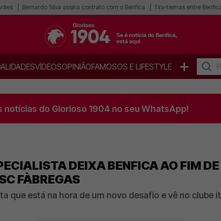
arães
Bernardo Silva assina contrato com o Benfica
Tira-teimas entre Benfica
+
ALIDADES
VÍDEOS
OPINIÃO
FAMOSOS E LIFESTYLE
s notícias do Glorioso 1904 no seu WhatsApp!
CIALISTA DEIXA BENFICA AO FIM DE 
SC FÀBREGAS
ta que está na hora de um novo desafio e vê no clube it