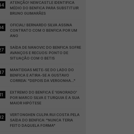
ATENÇÃO! NEWCASTLE IDENTIFICA 
44
MÉDIO DO BENFICA PARA SUBSTITUIR 
BRUNO GUIMARÃES
OFICIAL! BERNARDO SILVA ASSINA 
04
CONTRATO COM O BENFICA POR UM 
ANO
SAÍDA DE IVANOVIC DO BENFICA SOFRE 
27
AVANÇOS E RECUOS: PONTO DE 
SITUAÇÃO COM O BETIS
MANTEIGAS METE-SE DO LADO DO 
47
BENFICA E ATIRA-SE A GUSTAVO 
CORREIA: "DEPOIS DA VERGONHA…"
EXTREMO DO BENFICA É 'IGNORADO' 
11
POR MARCO SILVA E TURQUIA É A SUA 
MAIOR HIPÓTESE
VERTONGHEN CULPA RUI COSTA PELA 
32
SAÍDA DO BENFICA: "NUNCA TERIA 
FEITO DAQUELA FORMA"