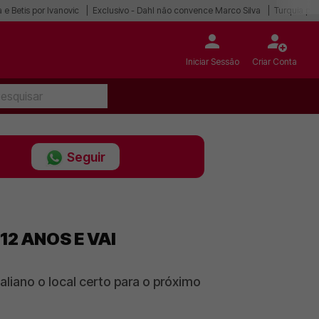
 e Betis por Ivanovic
Exclusivo - Dahl não convence Marco Silva
Turquia po
Iniciar Sessão
Criar Conta
Seguir
12 ANOS E VAI
aliano o local certo para o próximo