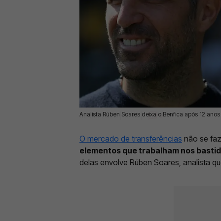
Analista Rúben Soares deixa o Benfica após 12 ano
09 Jul 2026 | 12:19 |
0
O mercado de transferências
não se faz
elementos que trabalham nos basti
delas envolve Rúben Soares, analista qu