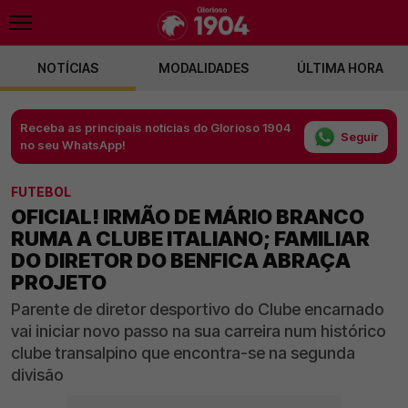
NOTÍCIAS
MODALIDADES
ÚLTIMA HORA
Receba as principais notícias do Glorioso 1904
Seguir
no seu WhatsApp!
FUTEBOL
OFICIAL! IRMÃO DE MÁRIO BRANCO
RUMA A CLUBE ITALIANO; FAMILIAR
DO DIRETOR DO BENFICA ABRAÇA
PROJETO
Parente de diretor desportivo do Clube encarnado
vai iniciar novo passo na sua carreira num histórico
clube transalpino que encontra-se na segunda
divisão