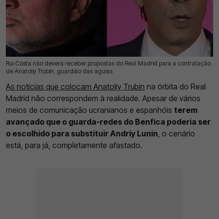
Rui Costa não deverá receber propostas do Real Madrid para a contratação
15 Jul 2026 | 13:34 |
0
de Anatoliy Trubin, guardião das águias
As notícias que colocam Anatoliy Trubin
na órbita do Real
Madrid não correspondem à realidade. Apesar de vários
meios de comunicação ucranianos e espanhóis
terem
avançado que o guarda-redes do Benfica poderia ser
o escolhido para substituir Andriy Lunin
, o cenário
está, para já, completamente afastado.