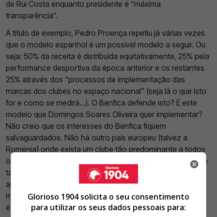
de Rui Costa enquanto presidente é “máxima
transparência”.
A título de exemplo, Pedro Proença repetiu já várias vezes
que o modelo espanhol é um possível modelo a seguir. Ou
seja: 50% da receita é distribuída equitativamente, 25% pela
performance desportiva da época anterior e os restantes
25% através dos “processos de implementação das
marcas dos clubes no espaço nacional” (seja lá o que isto
for e como se medirá...). O Benfica defende isto? É este
modelo que Domingos Soares Oliveira quer implementar?
Não creio que os interesses do Benfica fiquem
salvaguardados. Não há outro país europeu (talvez a
Roménia) onde exista um clube tão predominante a todos
os níveis – número de sócios, adeptos e palmarés –, como
tal, o que faz sentido é olhar para a nossa realidade e
aplicar um modelo que a ela se adeque e não importar um
modelo só porque funciona noutro país. O que faz sentido
Glorioso 1904 solicita o seu consentimento
para utilizar os seus dados pessoais para:
é servir o Benfica e não um futebol português que