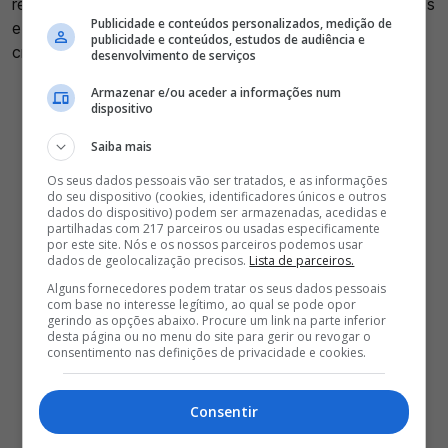
repetidamente nos falta ao respeito, clubes cujos dirigentes
Publicidade e conteúdos personalizados, medição de
e adeptos nos odeiam, clubes que contra nós praticam
publicidade e conteúdos, estudos de audiência e
crimes e clubes cúmplices disto tudo.
desenvolvimento de serviços
Armazenar e/ou aceder a informações num
dispositivo
Saiba mais
Os seus dados pessoais vão ser tratados, e as informações
do seu dispositivo (cookies, identificadores únicos e outros
dados do dispositivo) podem ser armazenadas, acedidas e
partilhadas com 217 parceiros ou usadas especificamente
por este site. Nós e os nossos parceiros podemos usar
dados de geolocalização precisos.
Lista de parceiros.
Alguns fornecedores podem tratar os seus dados pessoais
com base no interesse legítimo, ao qual se pode opor
gerindo as opções abaixo. Procure um link na parte inferior
desta página ou no menu do site para gerir ou revogar o
consentimento nas definições de privacidade e cookies.
Consentir