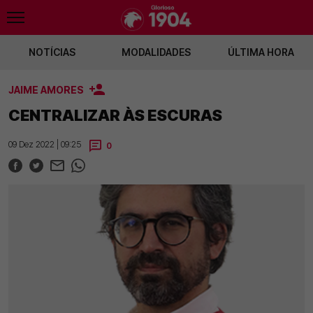
NOTÍCIAS
MODALIDADES
ÚLTIMA HORA
JAIME AMORES
o
Fenerbahçe envia 50M por Pavlidis
Bayern admite negociações com o Ben
CENTRALIZAR ÀS ESCURAS
09 Dez 2022 | 09:25
0