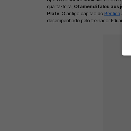
quarta-feira,
Otamendi falou aos jorna
Plate
. O antigo capitão do
Benfica
assu
desempenhado pelo treinador Eduardo 