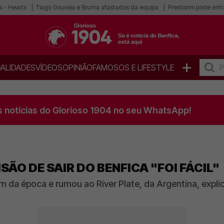
a - Hearts
Tiago Gouveia e Bruma afastados da equipa
Prestianni pode entra
+
ALIDADES
VÍDEOS
OPINIÃO
FAMOSOS E LIFESTYLE
s notícias do Glorioso 1904 no seu WhatsApp!
SÃO DE SAIR DO BENFICA "FOI FÁCIL"
im da época e rumou ao River Plate, da Argentina, exp