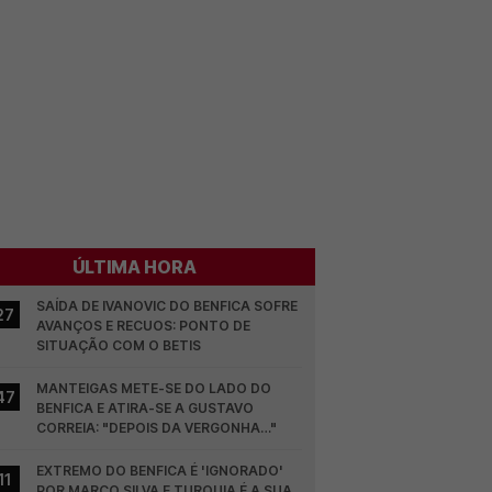
ÚLTIMA HORA
SAÍDA DE IVANOVIC DO BENFICA SOFRE 
27
AVANÇOS E RECUOS: PONTO DE 
SITUAÇÃO COM O BETIS
MANTEIGAS METE-SE DO LADO DO 
47
BENFICA E ATIRA-SE A GUSTAVO 
CORREIA: "DEPOIS DA VERGONHA…"
EXTREMO DO BENFICA É 'IGNORADO' 
11
POR MARCO SILVA E TURQUIA É A SUA 