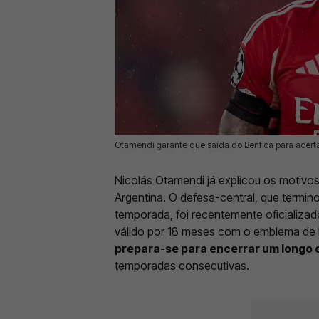
Otamendi garante que saída do Benfica para acertar
11 Jun 2026 | 11:12 |
0
Nicolás Otamendi já explicou os motivo
Argentina. O defesa-central, que termin
temporada, foi recentemente oficializad
válido por 18 meses com o emblema de B
prepara-se para encerrar um longo c
temporadas consecutivas.