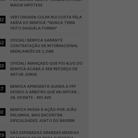
MAIOR HIPÓTESE
VERTONGHEN CULPA RUI COSTA PELA 
32
SAÍDA DO BENFICA: "NUNCA TERIA 
FEITO DAQUELA FORMA"
OFICIAL! BENFICA GARANTE 
52
CONTRATAÇÃO DE INTERNACIONAL 
NEERLANDÊS DE 2,04M
OFICIAL! AVANÇADO QUE FOI ALVO DO 
03
BENFICA ACABA A SER REFORÇO DE 
ARTUR JORGE
BENFICA APRESENTA QUEIXA À FPF 
37
DEVIDO A ÁRBITRO QUE VAI APITAR… 
GIL VICENTE - RIO AVE
BENFICA PASSA À AÇÃO POR JOÃO 
02
PALHINHA, MAS ENCONTRA 
DIFICULDADES JUNTO DO BAYERN
SÃO ESPERADAS GRANDES MEXIDAS 
29