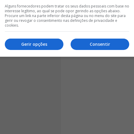
listas e abordou a decisão de rumar ao River
Alguns fornecedores podem tratar os seus dados pessoais com base no
interesse legítimo, ao qual se pode opor gerindo as opções abaixo.
miu que a escolha foi simples, destacando o papel
Procure um link na parte inferior desta página ou no menu do site para
Coudet nas negociações.
gerir ou revogar o consentimento nas definições de privacidade e
cookies.
Gerir opções
Consentir