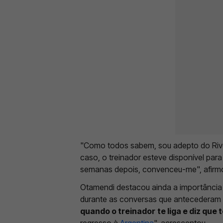
"Como todos sabem, sou adepto do Rive
caso, o treinador esteve disponível par
semanas depois, convenceu-me", afirmou
Otamendi destacou ainda a importância 
durante as conversas que antecederam a
quando o treinador
te liga e diz que
regresso à
Argentina
", acrescentou.