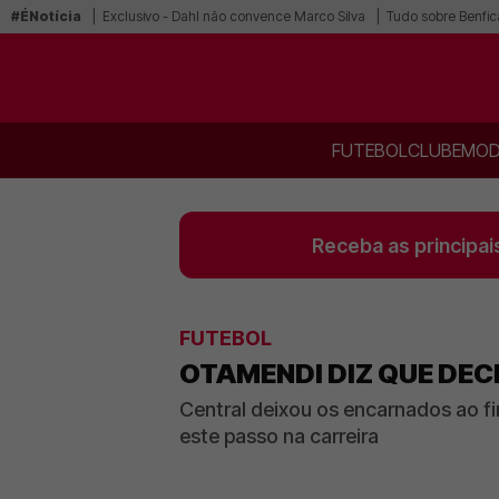
#ÉNotícia
Exclusivo - Dahl não convence Marco Silva
Tudo sobre Benfic
FUTEBOL
CLUBE
MOD
Receba as principai
FUTEBOL
OTAMENDI DIZ QUE DECI
Central deixou os encarnados ao f
este passo na carreira