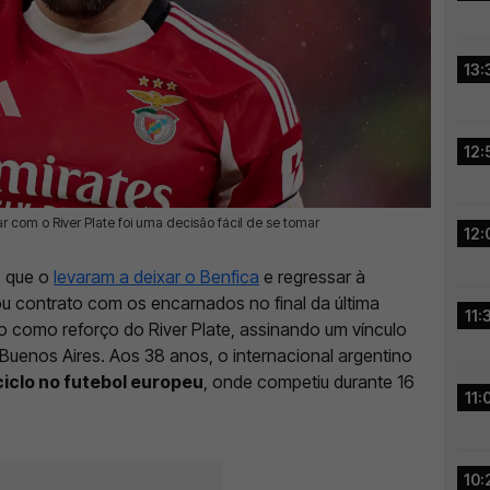
13:
12:
 com o River Plate foi uma decisão fácil de se tomar
12:
s que o
levaram a deixar o Benfica
e regressar à
ou contrato com os encarnados no final da última
11:
o como reforço do River Plate, assinando um vínculo
uenos Aires. Aos 38 anos, o internacional argentino
iclo no futebol europeu
, onde competiu durante 16
11:
10: