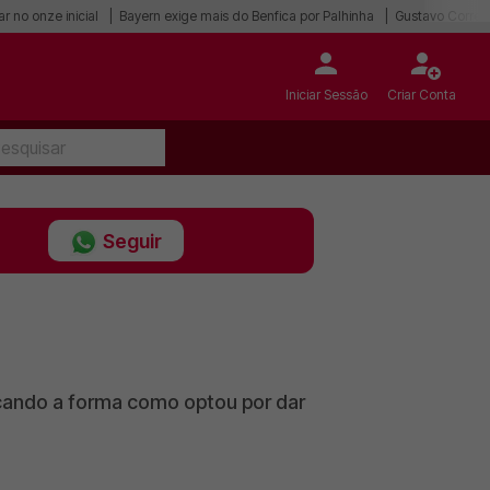
r no onze inicial
Bayern exige mais do Benfica por Palhinha
Gustavo Correia
Iniciar Sessão
Criar Conta
Seguir
licando a forma como optou por dar