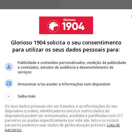
Glorioso 1904 solicita o seu consentimento
fácil..."
para utilizar os seus dados pessoais para:
Publicidade e conteúdos personalizados, medição de publicidade
e conteúdos, estudos de audiência e desenvolvimento de
serviços
 BENFICA! RUI COSTA TEM GRANDE 'TRUNFO' PELO MÉDIO
Armazenar e/ou aceder a informações num dispositivo
CONTRATA MELHOR JOGADOR AO 4.º CLASSIFICADO DA LIGA
Saiba mais
 TEM DE PAGAR PARA TER PALHINHA NA LUZ
Os seus dados pessoais vão ser tratados, e as informações do seu
dispositivo (cookies, identificadores únicos e outros dados do
dispositivo) podem ser armazenadas, acedidas e partilhadas com 217
<
>
parceiros ou usadas especificamente por este site. Nós e os nossos
parceiros podemos usar dados de geolocalização precisos.
Lista de
parceiros.
ntina e a Islândia, disputado na madrugada desta