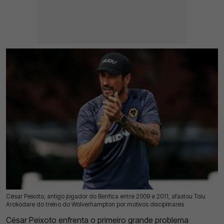
César Peixoto, antigo jogador do Benfica entre 2009 e 2011, afastou Tolu
22 Jul 2026 | 16:17 |
0
Arokodare do treino do Wolverhampton por motivos disciplinares
César Peixoto enfrenta o primeiro grande problema