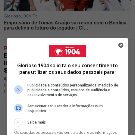
FUTEBOL
EXCLUSIVO GLORIOSO 1904 - MAURO
ICARDI A CAMINHO DO BENFICA?
Glorioso 1904 solicita o seu consentimento
SAIBA O QUE QUEREM AS ÁGUIAS
para utilizar os seus dados pessoais para:
Avançado internacional argentino terminou contrato
com o Galatasaray e é um dos principais nomes na lista
Publicidade e conteúdos personalizados, medição de
publicidade e conteúdos, estudos de audiência e
de jogadores livres no mercado
desenvolvimento de serviços
Armazenar e/ou aceder a informações num
dispositivo
Saiba mais
Os seus dados pessoais vão ser tratados, e as informações