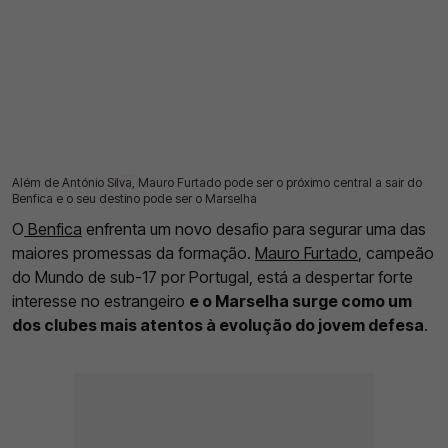
Além de António Silva, Mauro Furtado pode ser o próximo central a sair do
16 Jul 2026 | 17:31 |
0
Benfica e o seu destino pode ser o Marselha
O
Benfica
enfrenta um novo desafio para segurar uma das
maiores promessas da formação.
Mauro Furtado
, campeão
do Mundo de sub-17 por Portugal, está a despertar forte
interesse no estrangeiro
e o Marselha surge como um
dos clubes mais atentos à evolução do jovem defesa
.