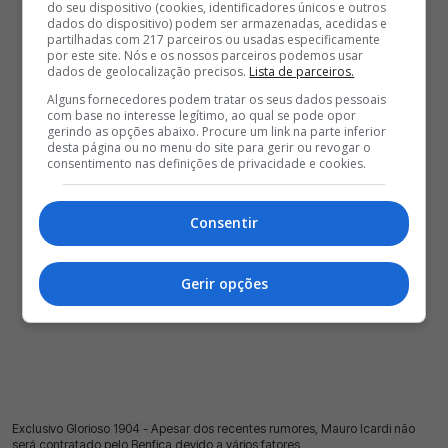
do seu dispositivo (cookies, identificadores únicos e outros
dados do dispositivo) podem ser armazenadas, acedidas e
partilhadas com 217 parceiros ou usadas especificamente
por este site. Nós e os nossos parceiros podemos usar
dados de geolocalização precisos.
Lista de parceiros.
Alguns fornecedores podem tratar os seus dados pessoais
com base no interesse legítimo, ao qual se pode opor
gerindo as opções abaixo. Procure um link na parte inferior
desta página ou no menu do site para gerir ou revogar o
consentimento nas definições de privacidade e cookies.
Consentir
Gerir opções
Exclusivo Glorioso 1904 - Apesar dos recentes rumores, Mauro Icardi não
17 Jul 2026 | 03:00 |
0
será contratado pelo Benfica devido a vários fatores