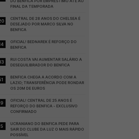
DO BENFICA POR EMPRÉSTIMO ATÉ AO 
FINAL DA TEMPORADA
CENTRAL DE 28 ANOS DO CHELSEA É 
20
DESEJADO POR MARCO SILVA NO 
BENFICA
OFICIAL! BEDNAREK É REFORÇO DO 
14
BENFICA
RUI COSTA VAI AUMENTAR SALÁRIO A 
33
DESEQUILIBRADOR DO BENFICA
BENFICA CHEGA A ACORDO COM A 
51
LAZIO; TRANSFERÊNCIA PODE RONDAR 
OS 20M DE EUROS
OFICIAL! CENTRAL DE 25 ANOS É 
19
REFORÇO DO BENFICA - EXCLUSIVO 
CONFIRMADO
UCRANIANO DO BENFICA PEDE PARA 
15
SAIR DO CLUBE DA LUZ O MAIS RÁPIDO 
POSSÍVEL