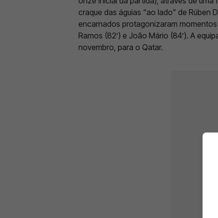
onze inicial da partida), através de uma
craque das águias “ao lado” de Rúben D
encarnados protagonizaram momentos 
Ramos (82’) e João Mário (84’). A equipa
novembro, para o Qatar.