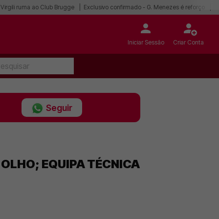
Virgili ruma ao Club Brugge
Exclusivo confirmado - G. Menezes é reforço
I
Iniciar Sessão
Criar Conta
Seguir
 OLHO; EQUIPA TÉCNICA