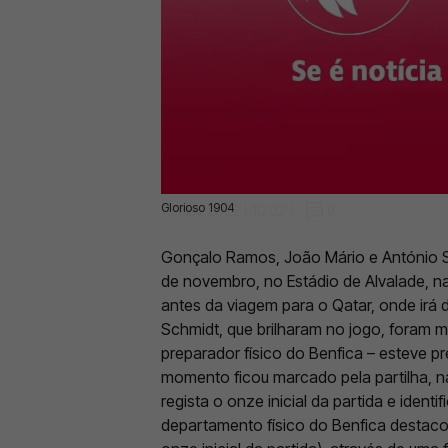
Glorioso 1904
18 Nov 2022 | 10:02 |
0
Gonçalo Ramos, João Mário e António Silv
de novembro, no Estádio de Alvalade, na
antes da viagem para o Qatar, onde irá d
Schmidt, que brilharam no jogo, foram m
preparador físico do Benfica – esteve p
momento ficou marcado pela partilha, na
regista o onze inicial da partida e ident
departamento físico do Benfica destacou