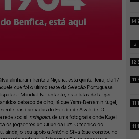
14:
13:
12:
a alinharam frente à Nigéria, esta quinta-feira, dia 17
11:
quele que foi o último teste da Seleção Portuguesa
isputar o Mundial. No entanto, os atletas de Roger
antidos debaixo de olho, já que Yann-Benjamin Kugel,
11:
resente nas bancadas do Estádio de Alvalade. O
 rede social i
nstagram,
de uma fotografia onde Kugel
ifica os jogadores do Clube da Luz. O técnico do
11:
, ainda, o seu apoio a António Silva (que constou no