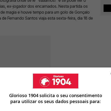
 fotografia onde se lê “Vaaamos!” e se pode ver o
ias, ex-jogador dos encarnados. Nesta partida os
de magia e houve tempo para um golo de Gonçalo
 de Fernando Santos viaja esta sexta-feira, dia 18 de
Glorioso 1904 solicita o seu consentimento
para utilizar os seus dados pessoais para: