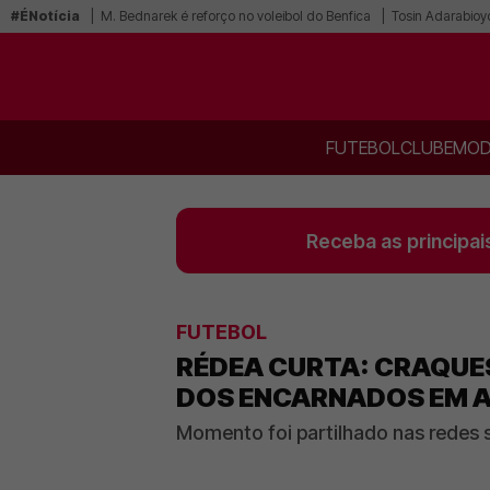
#ÉNotícia
M. Bednarek é reforço no voleibol do Benfica
Tosin Adarabioy
FUTEBOL
CLUBE
MOD
Receba as principai
FUTEBOL
RÉDEA CURTA: CRAQUES
DOS ENCARNADOS EM 
Momento foi partilhado nas redes 