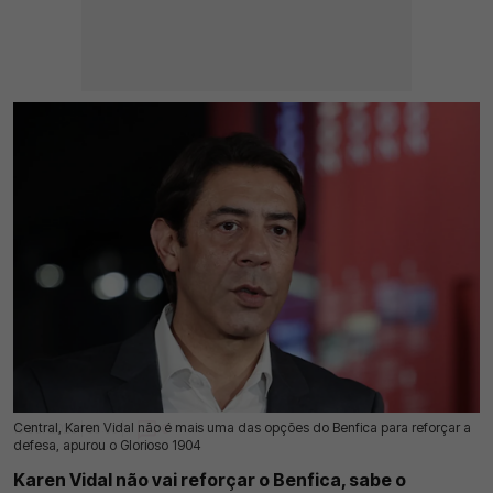
Central, Karen Vidal não é mais uma das opções do Benfica para reforçar a
19 Jul 2026 | 03:00 |
0
defesa, apurou o Glorioso 1904
Karen Vidal não vai reforçar o Benfica, sabe o