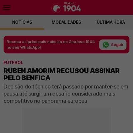
NOTÍCIAS
MODALIDADES
ÚLTIMA HORA
Receba as principais notícias do Glorioso 1904
Seguir
no seu WhatsApp!
FUTEBOL
RUBEN AMORIM RECUSOU ASSINAR
PELO BENFICA
Decisão do técnico terá passado por manter-se em
pausa até surgir um desafio considerado mais
competitivo no panorama europeu