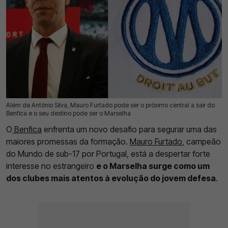
Além de António Silva, Mauro Furtado pode ser o próximo central a sair do
16 Jul 2026 | 17:31 |
0
Benfica e o seu destino pode ser o Marselha
O
Benfica
enfrenta um novo desafio para segurar uma das
maiores promessas da formação.
Mauro Furtado
, campeão
do Mundo de sub-17 por Portugal, está a despertar forte
interesse no estrangeiro
e o Marselha surge como um
dos clubes mais atentos à evolução do jovem defesa
.