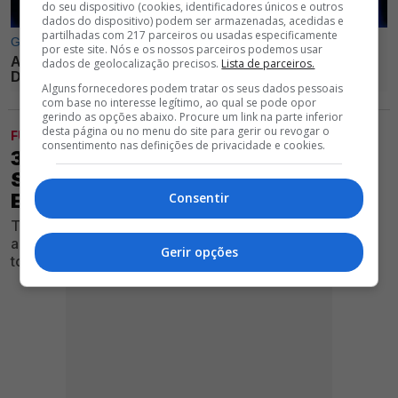
do seu dispositivo (cookies, identificadores únicos e outros
dados do dispositivo) podem ser armazenadas, acedidas e
partilhadas com 217 parceiros ou usadas especificamente
por este site. Nós e os nossos parceiros podemos usar
dados de geolocalização precisos.
Lista de parceiros.
Alguns fornecedores podem tratar os seus dados pessoais
com base no interesse legítimo, ao qual se pode opor
gerindo as opções abaixo. Procure um link na parte inferior
desta página ou no menu do site para gerir ou revogar o
FUTEBOL
consentimento nas definições de privacidade e cookies.
3 JOGADORES DESILUDEM MARCO
SILVA E SÃO DESPROMOVIDOS À
EQUIPA B DO BENFICA
Consentir
Treinador não viu o desempenho esperado dos atletas
após tê-los consigo durante a pré-época e agora se
Gerir opções
tornam opções para Nélson Veríssimo