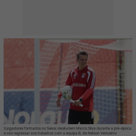
3 jogadores formados no Seixal desiludem Marco Silva durante a pré-época
09 Jul 2026 | 10:02 |
0
e vão regressar aos trabalhos com a equipa B, de Nélson Veríssimo