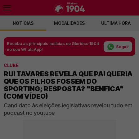
NOTÍCIAS
MODALIDADES
ÚLTIMA HORA
Receba as principais notícias do Glorioso 1904
Seguir
no seu WhatsApp!
CLUBE
RUI TAVARES REVELA QUE PAI QUERIA
QUE OS FILHOS FOSSEM DO
SPORTING; RESPOSTA? "BENFICA"
(COM VÍDEO)
Candidato às eleições legislativas revelou tudo em
podcast no youtube