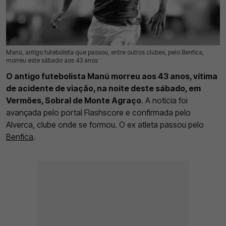
Manú, antigo futebolista que passou, entre outros clubes, pelo Benfica,
12 Jul 2026 | 11:20 |
0
morreu este sábado aos 43 anos
O antigo futebolista Manú morreu aos 43 anos, vítima
de acidente de viação, na noite deste sábado, em
Vermões, Sobral de Monte Agraço
. A notícia foi
avançada pelo portal Flashscore e confirmada pelo
Alverca, clube onde se formou. O ex atleta passou pelo
Benfica
.