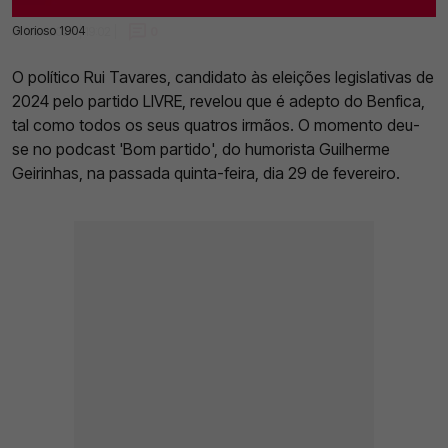
Glorioso 1904
01 Mar 2024 | 19:02 |
0
O político Rui Tavares, candidato às eleições legislativas de
2024 pelo partido LIVRE, revelou que é adepto do Benfica,
tal como todos os seus quatros irmãos. O momento deu-
se no podcast 'Bom partido', do humorista Guilherme
Geirinhas, na passada quinta-feira, dia 29 de fevereiro.