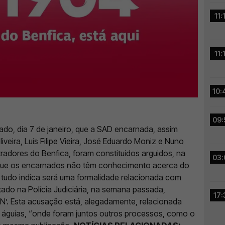
11:
11:
10:
09:
bado, dia 7 de janeiro, que a SAD encarnada, assim
eira, Luís Filipe Vieira, José Eduardo Moniz e Nuno
tradores do Benfica, foram constituídos arguidos, na
03:
que os encarnados não têm conhecimento acerca do
e tudo indica será uma formalidade relacionada com
ado na Polícia Judiciária, na semana passada,
17:
N’. Esta acusação está, alegadamente, relacionada
 águias, “onde foram juntos outros processos, como o