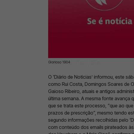
Glorioso 1904
07 Jan 2023 | 11:40 |
0
O ‘Diário de Notícias’ informou, este sá
como Rui Costa, Domingos Soares de Oliv
Gaioso Ribeiro, atuais e antigos adminis
última semana. A mesma fonte avança 
que se trata este processo, “que ao qu
prazos de prescrição”, mesmo tendo est
segundo informações recolhidas pelo ‘D
com conteúdo dos emails pirateados às