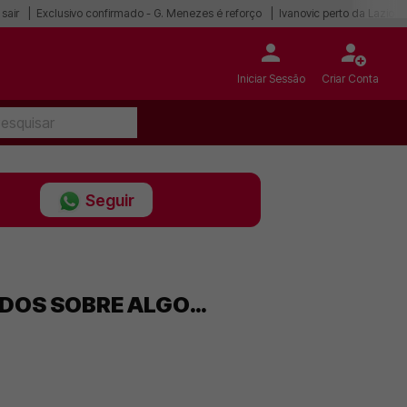
sair
Exclusivo confirmado - G. Menezes é reforço
Ivanovic perto da Lazio
Iniciar Sessão
Criar Conta
Seguir
IDOS SOBRE ALGO…