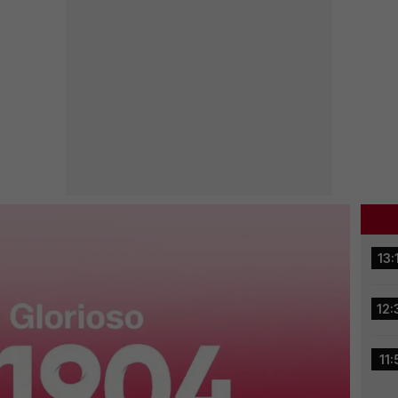
13:
12:
11: