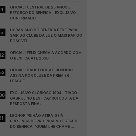
OFICIAL! CENTRAL DE 25 ANOS É 
19
REFORÇO DO BENFICA - EXCLUSIVO 
CONFIRMADO
UCRANIANO DO BENFICA PEDE PARA 
15
SAIR DO CLUBE DA LUZ O MAIS RÁPIDO 
POSSÍVEL
OFICIAL! FÉLIX CHEGA A ACORDO COM 
42
O BENFICA ATÉ 2030
OFICIAL! DAHL FOGE AO BENFICA E 
53
ASSINA POR CLUBE DA PREMIER 
LEAGUE
EXCLUSIVO GLORIOSO 1904 - TIAGO 
00
GABRIEL NO BENFICA? RUI COSTA DÁ 
RESPOSTA FINAL
LEONOR PINHÃO ATIRA-SE À 
31
PRESENÇA DE PROENÇA NO ESTÁDIO 
DO BENFICA: "QUEM LHE CHAME 
DESCARAMENTO..."