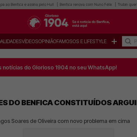
pa ao Benfica e assina pelo Hull
Benfica renova com Nuno Félix
Trubin quer 
+
ALIDADES
VÍDEOS
OPINIÃO
FAMOSOS E LIFESTYLE
s notícias do Glorioso 1904 no seu WhatsApp!
ES DO BENFICA CONSTITUÍDOS ARGU
mingos Soares de Oliveira com novo problema em cima