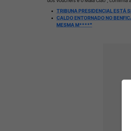
dos Vouchers e o Mala Ciao”, confirma
TRIBUNA PRESIDENCIAL ESTÁ 
CALDO ENTORNADO NO BENFICA;
MESMA M****"