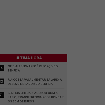
ÚLTIMA HORA
OFICIAL! BEDNAREK É REFORÇO DO 
14
BENFICA
RUI COSTA VAI AUMENTAR SALÁRIO A 
33
DESEQUILIBRADOR DO BENFICA
BENFICA CHEGA A ACORDO COM A 
51
LAZIO; TRANSFERÊNCIA PODE RONDAR 
OS 20M DE EUROS