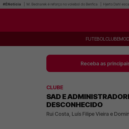
#ÉNotícia
M. Bednarek é reforço no voleibol do Benfica
Hjerto Dahl esca
FUTEBOL
CLUBE
MOD
Receba as principai
CLUBE
SAD E ADMINISTRADOR
DESCONHECIDO
Rui Costa, Luís Filipe Vieira e Do