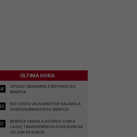
ÚLTIMA HORA
OFICIAL! BEDNAREK É REFORÇO DO 
14
BENFICA
RUI COSTA VAI AUMENTAR SALÁRIO A 
33
DESEQUILIBRADOR DO BENFICA
BENFICA CHEGA A ACORDO COM A 
51
LAZIO; TRANSFERÊNCIA PODE RONDAR 
OS 20M DE EUROS