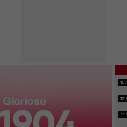
13:
12:
11: