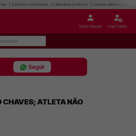
sair
Exclusivo confirmado - G. Menezes é reforço
Ivanovic perto da Lazio
Iniciar Sessão
Criar Conta
Seguir
O CHAVES; ATLETA NÃO