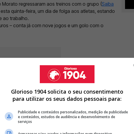
e Morato regressaram aos treinos com o grupo (
Saiba
 esta quinta-feira, um dia de folga aos atletas, estando
e ao trabalho.
euros – conta já com nove jogos e um golo com o
Glorioso 1904 solicita o seu consentimento
para utilizar os seus dados pessoais para:
Publicidade e conteúdos personalizados, medição de publicidade
e conteúdos, estudos de audiência e desenvolvimento de
serviços
Armazenar e/ou aceder a informações num dispositivo