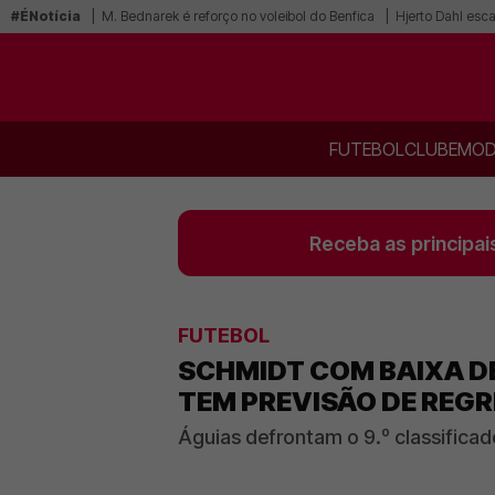
#ÉNotícia
M. Bednarek é reforço no voleibol do Benfica
Hjerto Dahl esca
FUTEBOL
CLUBE
MOD
Receba as principai
FUTEBOL
SCHMIDT COM BAIXA DE
TEM PREVISÃO DE REG
Águias defrontam o 9.º classifica