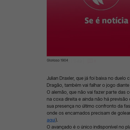
Glorioso 1904
27 Out 2022 | 11:49 |
0
Julian
Draxler, que já foi baixa no duelo
Dragão, também vai falhar o jogo diante 
O alemão, que não vai fazer parte das c
na coxa direita e ainda não há previsão
sua presença no último confronto da f
onde os encarnados precisam de golear,
aqui
).
O avançado é o único indisponível no pl