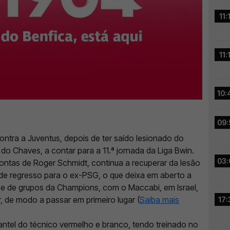
11:
11:
10:
09:
 contra a Juventus, depois de ter saído lesionado do
do Chaves, a contar para a 11.ª jornada da Liga Bwin.
03:
ontas de Roger Schmidt, continua a recuperar da lesão
 de regresso para o
ex-PSG, o que deixa em aberto a
ase de grupos da Champions, com o
Maccabi, em Israel,
 de modo a passar em primeiro lugar (
Saiba mais
17:
antel do técnico vermelho e branco, tendo treinado no