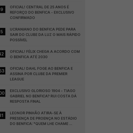
OFICIAL! CENTRAL DE 25 ANOS É 
19
REFORÇO DO BENFICA - EXCLUSIVO 
CONFIRMADO
UCRANIANO DO BENFICA PEDE PARA 
15
SAIR DO CLUBE DA LUZ O MAIS RÁPIDO 
POSSÍVEL
OFICIAL! FÉLIX CHEGA A ACORDO COM 
42
O BENFICA ATÉ 2030
OFICIAL! DAHL FOGE AO BENFICA E 
53
ASSINA POR CLUBE DA PREMIER 
LEAGUE
EXCLUSIVO GLORIOSO 1904 - TIAGO 
00
GABRIEL NO BENFICA? RUI COSTA DÁ 
RESPOSTA FINAL
LEONOR PINHÃO ATIRA-SE À 
31
PRESENÇA DE PROENÇA NO ESTÁDIO 
DO BENFICA: "QUEM LHE CHAME 
DESCARAMENTO..."