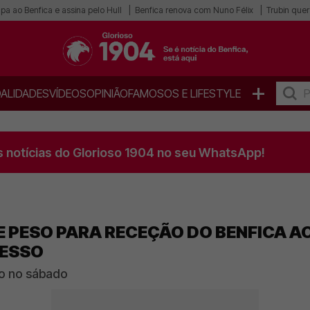
pa ao Benfica e assina pelo Hull
Benfica renova com Nuno Félix
Trubin quer 
+
ALIDADES
VÍDEOS
OPINIÃO
FAMOSOS E LIFESTYLE
s notícias do Glorioso 1904 no seu WhatsApp!
 PESO PARA RECEÇÃO DO BENFICA A
RESSO
do no sábado