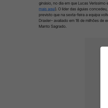
ginásio, no dia em que Lucas
Veríssimo
mais aqui
). O líder das águias concedeu,
previsto que na sexta-feira a equipa volt
Draxler– avaliado em 18 de milhões de 
Manto Sagrado.