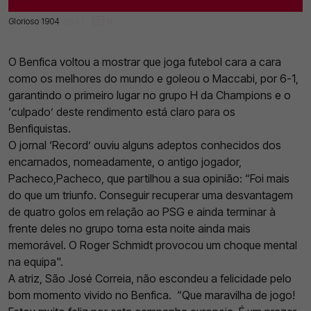
Glorioso 1904
03 Nov 2022 | 10:34 |
0
O Benfica voltou a mostrar que joga futebol cara a cara
como os melhores do mundo e goleou o
Maccabi, por 6-1,
garantindo o primeiro lugar no grupo H da Champions e o
‘culpado’ deste rendimento está claro para os
Benfiquistas.
O jornal ‘Record’ ouviu alguns adeptos conhecidos dos
encarnados, nomeadamente, o antigo jogador,
Pacheco,Pacheco, que partilhou a sua opinião:
“Foi mais
do que um triunfo. Conseguir recuperar uma desvantagem
de quatro golos em relação ao PSG e ainda terminar à
frente deles no grupo torna esta noite ainda mais
memorável. O Roger Schmidt provocou um choque mental
na equipa".
A atriz, São José Correia,
não escondeu a felicidade pelo
bom momento vivido no Benfica. “Que maravilha de jogo!