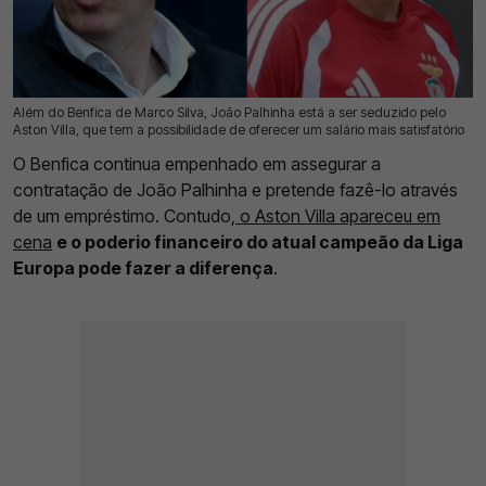
Além do Benfica de Marco Silva, João Palhinha está a ser seduzido pelo
16 Jul 2026 | 10:23 |
0
Aston Villa, que tem a possibilidade de oferecer um salário mais satisfatório
O Benfica continua empenhado em assegurar a
contratação de João Palhinha e pretende fazê-lo através
de um empréstimo. Contudo,
o Aston Villa apareceu em
cena
e o poderio financeiro do atual campeão da Liga
Europa pode fazer a diferença
.