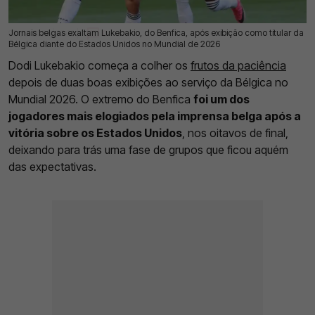
Jornais belgas exaltam Lukebakio, do Benfica, após exibição como titular da
07 Jul 2026 | 17:00 |
0
Bélgica diante do Estados Unidos no Mundial de 2026
Dodi Lukebakio começa a colher os
frutos da paciência
depois de duas boas exibições ao serviço da Bélgica no
Mundial 2026. O extremo do Benfica
foi um dos
jogadores mais elogiados pela imprensa belga após a
vitória sobre os Estados Unidos
, nos oitavos de final,
deixando para trás uma fase de grupos que ficou aquém
das expectativas.