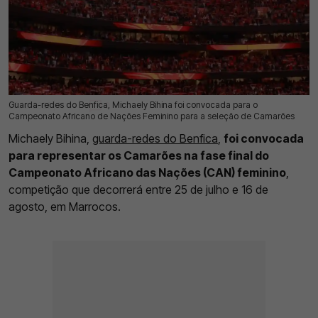
Guarda-redes do Benfica, Michaely Bihina foi convocada para o
07 Jul 2026 | 16:44 |
0
Campeonato Africano de Nações Feminino para a seleção de Camarões
Michaely Bihina,
guarda-redes do Benfica
,
foi convocada
para representar os Camarões na fase final do
Campeonato Africano das Nações (CAN) feminino
,
competição que decorrerá entre 25 de julho e 16 de
agosto, em Marrocos.