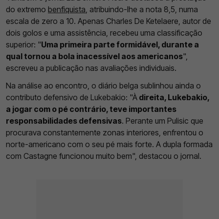
do extremo
benfiquista
, atribuindo-lhe a nota 8,5, numa
escala de zero a 10. Apenas Charles De Ketelaere, autor de
dois golos e uma assistência, recebeu uma classificação
superior: "
Uma primeira parte formidável, durante a
qual tornou a bola inacessível aos americanos
",
escreveu a publicação nas avaliações individuais.
Na análise ao encontro, o diário belga sublinhou ainda o
contributo defensivo de Lukebakio: "À
direita, Lukebakio,
a jogar com o pé contrário, teve importantes
responsabilidades defensivas
. Perante um Pulisic que
procurava constantemente zonas interiores, enfrentou o
norte-americano com o seu pé mais forte. A dupla formada
com Castagne funcionou muito bem", destacou o jornal.