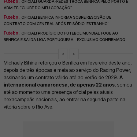
Futebol.
OFICIAL! GUARDA-REDES TROCA BENFICA PELO PORTO E
ADMITE: "CLUBE DO MEU CORAÇÃO"
Futebol.
OFICIAL! BENFICA INFORMA SOBRE RESCISÃO DE
CONTRATO COM CENTRAL APÓS EPISÓDIO 'ESTRANHO'
Futebol.
OFICIAL! PRODÍGIO DO FUTEBOL MUNDIAL FOGE AO
BENFICA E SAI DA LIGA PORTUGUESA - EXCLUSIVO CONFIRMADO
<
>
Michaely Bihina reforçou o
Benfica
em fevereiro deste ano,
depois de três épocas e meia ao serviço do Racing Power,
assinando um contrato válido até ao verão de 2029.
A
internacional camaronesa, de apenas 22 anos
, somou
até ao momento uma presença oficial pelas atuais
hexacampeãs nacionais, ao entrar na segunda parte na
vitória sobre o Rio Ave.