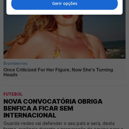
Gerir opções
FUTEBOL
NOVA CONVOCATÓRIA OBRIGA
BENFICA A FICAR SEM
INTERNACIONAL
Guarda-redes vai defender o seu país e será, desta
forma, ausência durante a preparação da equipa para a