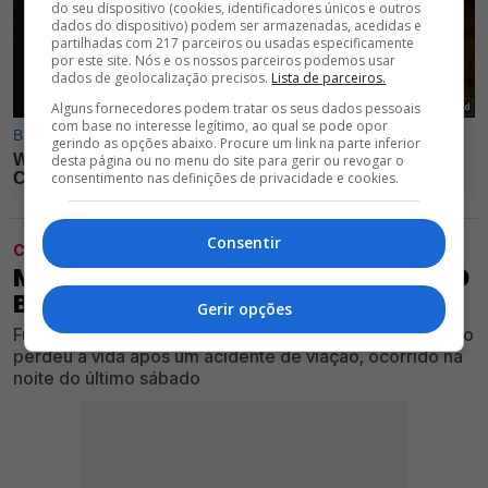
do seu dispositivo (cookies, identificadores únicos e outros
dados do dispositivo) podem ser armazenadas, acedidas e
partilhadas com 217 parceiros ou usadas especificamente
por este site. Nós e os nossos parceiros podemos usar
dados de geolocalização precisos.
Lista de parceiros.
Alguns fornecedores podem tratar os seus dados pessoais
com base no interesse legítimo, ao qual se pode opor
gerindo as opções abaixo. Procure um link na parte inferior
desta página ou no menu do site para gerir ou revogar o
consentimento nas definições de privacidade e cookies.
Consentir
CLUBE
MORREU MANÚ, ANTIGO EXTREMO DO
BENFICA
Gerir opções
Futebolista que representou o Clube Vermelho e Branco
perdeu a vida após um acidente de viação, ocorrido na
noite do último sábado