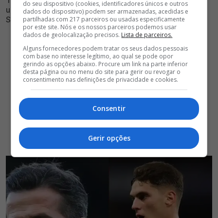
Treinador encarnado falou com o médio internacional
do seu dispositivo (cookies, identificadores únicos e outros
ucraniano e fez pedido expresso ao antigo atleta do
dados do dispositivo) podem ser armazenadas, acedidas e
Shakhtar Donetsk
partilhadas com 217 parceiros ou usadas especificamente
por este site. Nós e os nossos parceiros podemos usar
dados de geolocalização precisos.
Lista de parceiros.
Alguns fornecedores podem tratar os seus dados pessoais
com base no interesse legítimo, ao qual se pode opor
gerindo as opções abaixo. Procure um link na parte inferior
desta página ou no menu do site para gerir ou revogar o
consentimento nas definições de privacidade e cookies.
Consentir
Gerir opções