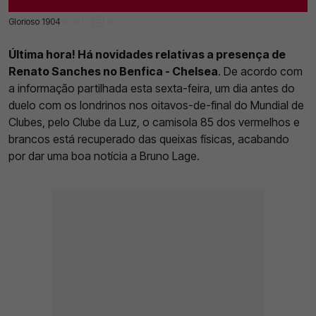
Glorioso 1904
27 Jun 2025 | 18:48 |
0
Última hora! Há novidades relativas a presença de
Renato Sanches no Benfica - Chelsea
. De acordo com
a informação partilhada esta sexta-feira, um dia antes do
duelo com os londrinos nos oitavos-de-final do Mundial de
Clubes, pelo Clube da Luz, o camisola 85 dos vermelhos e
brancos está recuperado das queixas físicas, acabando
por dar uma boa notícia a Bruno Lage.