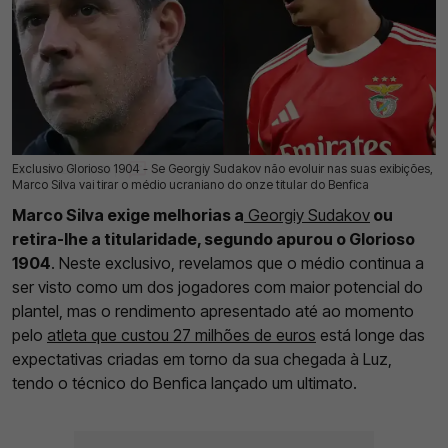
Exclusivo Glorioso 1904 - Se Georgiy Sudakov não evoluir nas suas exibições,
22 Jul 2026 | 03:00 |
0
Marco Silva vai tirar o médio ucraniano do onze titular do Benfica
Marco Silva exige melhorias a
Georgiy Sudakov
ou
retira-lhe a titularidade, segundo apurou o Glorioso
1904
. Neste exclusivo, revelamos que o médio continua a
ser visto como um dos jogadores com maior potencial do
plantel, mas o rendimento apresentado até ao momento
pelo
atleta que custou 27 milhões de euros
está longe das
expectativas criadas em torno da sua chegada à Luz,
tendo o técnico do Benfica lançado um ultimato.