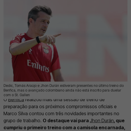
Dedic, Tomás Araújo e Jhon Durán estiveram presentes no último treino do
21 Jul 2026 | 17:30 |
0
Benfica, mas o avançado colombiano ainda não está inscrito para duelar
com o St. Gallen
O
Benfica
realizou mais uma sessão de treino de
preparação para os próximos compromissos oficiais e
Marco Silva contou com três novidades importantes no
grupo de trabalho.
O destaque vai para
Jhon Durán
, que
cumpriu o primeiro treino com a camisola encarnada,