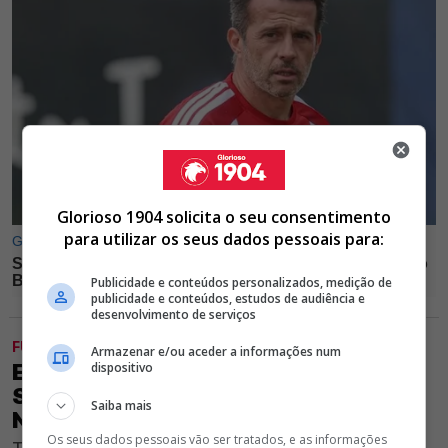
Glorioso 1904 solicita o seu consentimento
para utilizar os seus dados pessoais para:
Publicidade e conteúdos personalizados, medição de
publicidade e conteúdos, estudos de audiência e
desenvolvimento de serviços
FUTEBOL
Armazenar e/ou aceder a informações num
dispositivo
EXCLUSIVO GLORIOSO 1904 - MARCO
SILVA LANÇA ULTIMATO A SUDAKOV
Saiba mais
NO BENFICA
Os seus dados pessoais vão ser tratados, e as informações