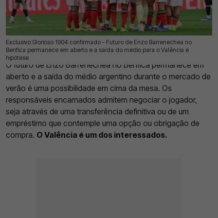
Exclusivo Glorioso 1904 confirmado - Futuro de Enzo Barrenechea no
06 Jun 2026 | 09:31 |
0
Benfica permanece em aberto e a saída do médio para o Valência é
hipótese
O futuro de Enzo Barrenechea no Benfica permanece em
aberto e a saída do médio argentino durante o mercado de
verão é uma possibilidade em cima da mesa. Os
responsáveis encarnados admitem negociar o jogador,
seja através de uma transferência definitiva ou de um
empréstimo que contemple uma opção ou obrigação de
compra.
O Valência é um dos interessados.