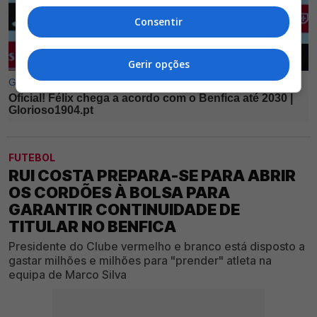
Consentir
Gerir opções
FUTEBOL
RUI COSTA PREPARA-SE PARA ABRIR
OS CORDÕES À BOLSA PARA
GARANTIR CONTINUIDADE DE
TITULAR NO BENFICA
Presidente do Clube vermelho e branco está disposto a
gastar milhões e milhões para "prender" atleta na
equipa de Marco Silva