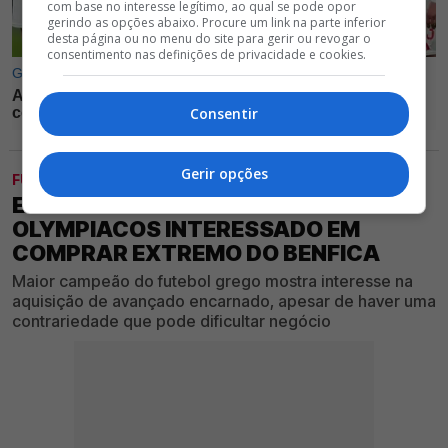
com base no interesse legítimo, ao qual se pode opor
gerindo as opções abaixo. Procure um link na parte inferior
desta página ou no menu do site para gerir ou revogar o
consentimento nas definições de privacidade e cookies.
Consentir
Gerir opções
FUTEBOL
EXCLUSIVO GLORIOSO 1904 -
OLYMPIACOS INTERESSADO EM
COMPRAR EXTREMO DO BENFICA
Maior campeão do futebol grego mostra interesse na
aquisição de avançado encarnado, apesar de haver uma
contrariedade que pode dificultar negócio