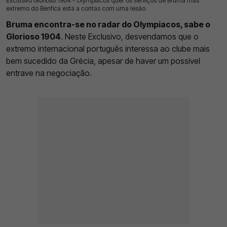
Exclusivo Glorioso 1904 - Olympiacos quer os serviços de Bruma mas
18 Jul 2026 | 03:00 |
0
extremo do Benfica está a contas com uma lesão
Bruma encontra-se no radar do Olympiacos, sabe o
Glorioso 1904
. Neste Exclusivo, desvendamos que o
extremo internacional português interessa ao clube mais
bem sucedido da Grécia, apesar de haver um possível
entrave na negociação.