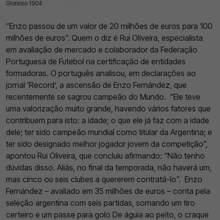
Glorioso 1904
20 Dez 2022 | 12:03 |
0
“Enzo passou de um valor de 20 milhões de euros para 100
milhões de euros”. Quem o diz é Rui Oliveira, especialista
em avaliação de mercado e colaborador da Federação
Portuguesa de Futebol na certificação de entidades
formadoras.
O português analisou, em declarações ao
jornal ‘Record’, a ascensão de Enzo Fernández, que
recentemente se sagrou campeão do Mundo.
“Ele teve
uma valorização muito grande, havendo vários fatores que
contribuem para isto: a idade; o que ele já faz com a idade
dele; ter sido campeão mundial como titular da Argentina; e
ter sido designado melhor jogador jovem da competição”,
apontou Rui Oliveira, que concluiu afirmando: “Não tenho
dúvidas disso. Aliás, no final da temporada, não haverá um,
mas cinco ou seis clubes a quererem contratá-lo”.
Enzo
Fernández – avaliado em 35 milhões de euros – conta pela
seleção argentina com seis partidas, somando um tiro
certeiro e um passe para golo
De águia ao peito, o craque