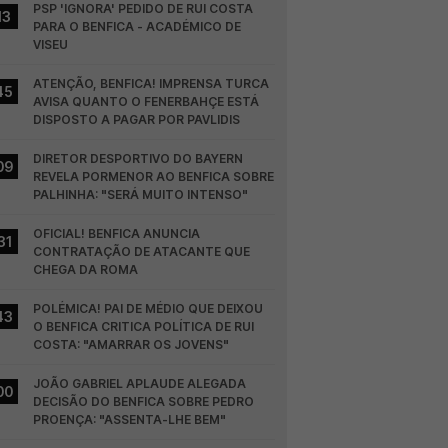
PSP 'IGNORA' PEDIDO DE RUI COSTA 
13
PARA O BENFICA - ACADÉMICO DE 
VISEU
ATENÇÃO, BENFICA! IMPRENSA TURCA 
45
AVISA QUANTO O FENERBAHÇE ESTÁ 
DISPOSTO A PAGAR POR PAVLIDIS
DIRETOR DESPORTIVO DO BAYERN 
09
REVELA PORMENOR AO BENFICA SOBRE 
PALHINHA: "SERÁ MUITO INTENSO"
OFICIAL! BENFICA ANUNCIA 
31
CONTRATAÇÃO DE ATACANTE QUE 
CHEGA DA ROMA
POLÉMICA! PAI DE MÉDIO QUE DEIXOU 
43
O BENFICA CRITICA POLÍTICA DE RUI 
COSTA: "AMARRAR OS JOVENS"
JOÃO GABRIEL APLAUDE ALEGADA 
00
DECISÃO DO BENFICA SOBRE PEDRO 
PROENÇA: "ASSENTA-LHE BEM"