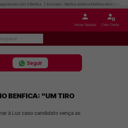
egociações com o Benfica
Exclusivo - Benfica atento a Mathias de Amorim
Iniciar Sessão
Criar Conta
Seguir
O BENFICA: "UM TIRO
umar à Luz caso candidato vença as