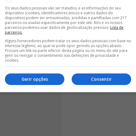
Os seus dados pessoais vão ser tratados, e as informações do seu
<
>
dispositivo (cookies, identificadores únicos e outros dados do
dispositivo) podem ser armazenadas, acedidas e partilhadas com 217
os últimos dias e José Manuel Capristano não
parceiros ou usadas especificamente por este site. Nós e os nossos
parceiros podemos usar dados de geolocalização precisos.
Lista de
a que dizem que Luís Filipe Vieira fez para ser
parceiros.
.
Embora seja verdade que Sérgio Conceição seja um
Alguns fornecedores podem tratar os seus dados pessoais com base no
seu profissionalismo, o ódio figadal que destilava ao
interesse legítimo, ao qual se pode opor gerindo as opções abaixo.
Procure um link na parte inferior desta página ou no menu do site para
ria,
Luís Filipe Vieira foi muito mal aconselhado".
gerir ou revogar o consentimento nas definições de privacidade e
cookies.
Gerir opções
Consentir