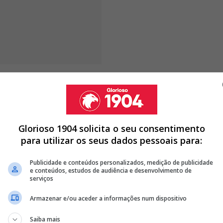
 "O Benfica era o animal de
r Sérgio Conceição"
Glorioso 1904 solicita o seu consentimento
para utilizar os seus dados pessoais para:
LARO SOBRE SE JOSÉ MOURINHO DEVE OU NÃO CONTINUAR NO
Publicidade e conteúdos personalizados, medição de publicidade
e conteúdos, estudos de audiência e desenvolvimento de
TANO DIZ QUE HÁ PESSOAS NO BENFICA "A DORMIR" E CRITICA
serviços
Armazenar e/ou aceder a informações num dispositivo
ÃO ENTENDE CRÍTICAS DOS ADEPTOS: "RUI COSTA GANHOU COM
Saiba mais