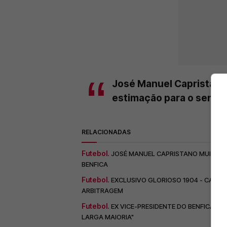
José Manuel Capristano:
estimação para o senho
RELACIONADAS
Futebol.
JOSÉ MANUEL CAPRISTANO MUITO C
BENFICA
Futebol.
EXCLUSIVO GLORIOSO 1904 - CAPRIS
ARBITRAGEM
Futebol.
EX VICE-PRESIDENTE DO BENFICA N
LARGA MAIORIA"