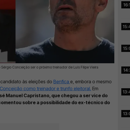
16:
15:
15:
érgio Conceição ser o próximo treinador de Luís Filipe Vieira
14:
rá candidato às eleições do
Benfica
e, embora o mesmo
Conceição como treinador e trunfo eleitoral.
Em
13:
sé Manuel Capristano, que chegou a ser vice do
comentou sobre a possibilidade do ex-técnico do
13: