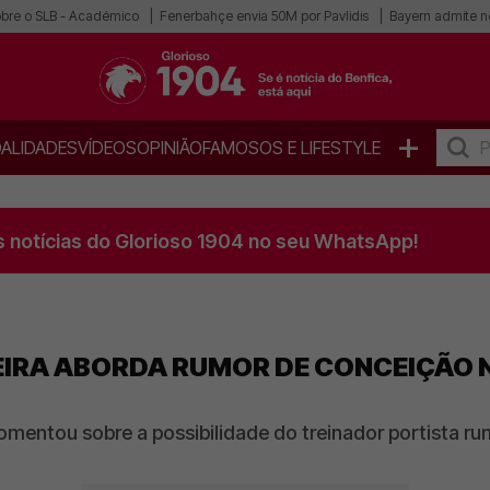
obre o SLB - Académico
Fenerbahçe envia 50M por Pavlidis
Bayern admite n
+
ALIDADES
VÍDEOS
OPINIÃO
FAMOSOS E LIFESTYLE
s notícias do Glorioso 1904 no seu WhatsApp!
IEIRA ABORDA RUMOR DE CONCEIÇÃO N
omentou sobre a possibilidade do treinador portista r