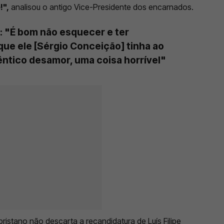
!",
analisou o antigo Vice-Presidente dos encarnados.
: "É bom não esquecer e ter
ue ele [Sérgio Conceição] tinha ao
êntico desamor, uma coisa horrível"
ristano não descarta a recandidatura de Luís Filipe