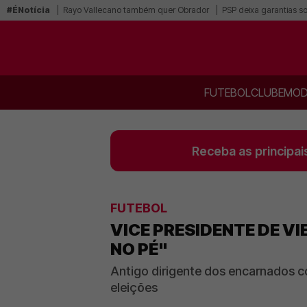
#ÉNotícia
Rayo Vallecano também quer Obrador
PSP deixa garantias s
FUTEBOL
CLUBE
MOD
Receba as principai
FUTEBOL
VICE PRESIDENTE DE V
NO PÉ"
Antigo dirigente dos encarnados c
eleições