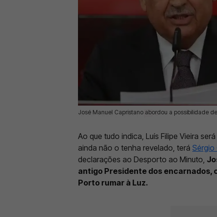
José Manuel Capristano abordou a possibilidade de S
18 Jul 2025 | 15:54 |
0
Ao que tudo indica, Luís Filipe Vieira se
ainda não o tenha revelado, terá
Sérgio 
declarações ao Desporto ao Minuto,
Jo
antigo Presidente dos encarnados, 
Porto rumar à Luz.