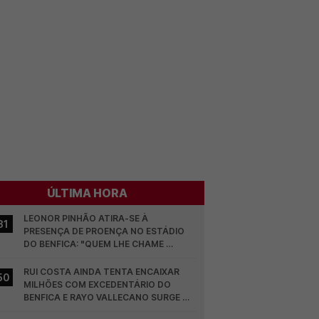
ÚLTIMA HORA
LEONOR PINHÃO ATIRA-SE À 
31
PRESENÇA DE PROENÇA NO ESTÁDIO 
DO BENFICA: "QUEM LHE CHAME 
DESCARAMENTO..."
RUI COSTA AINDA TENTA ENCAIXAR 
50
MILHÕES COM EXCEDENTÁRIO DO 
BENFICA E RAYO VALLECANO SURGE NA 
CORRIDA