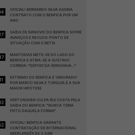
OFICIAL! BERNARDO SILVA ASSINA 
04
CONTRATO COM O BENFICA POR UM 
ANO
SAÍDA DE IVANOVIC DO BENFICA SOFRE 
27
AVANÇOS E RECUOS: PONTO DE 
SITUAÇÃO COM O BETIS
MANTEIGAS METE-SE DO LADO DO 
47
BENFICA E ATIRA-SE A GUSTAVO 
CORREIA: "DEPOIS DA VERGONHA…"
EXTREMO DO BENFICA É 'IGNORADO' 
11
POR MARCO SILVA E TURQUIA É A SUA 
MAIOR HIPÓTESE
VERTONGHEN CULPA RUI COSTA PELA 
32
SAÍDA DO BENFICA: "NUNCA TERIA 
FEITO DAQUELA FORMA"
OFICIAL! BENFICA GARANTE 
52
CONTRATAÇÃO DE INTERNACIONAL 
NEERLANDÊS DE 2,04M