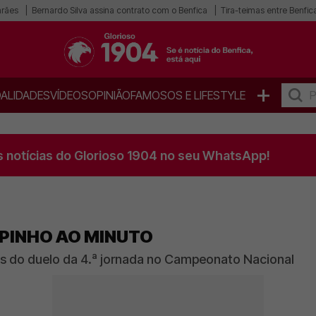
arães
Bernardo Silva assina contrato com o Benfica
Tira-teimas entre Benfica
+
ALIDADES
VÍDEOS
OPINIÃO
FAMOSOS E LIFESTYLE
s notícias do Glorioso 1904 no seu WhatsApp!
SPINHO AO MINUTO
 do duelo da 4.ª jornada no Campeonato Nacional