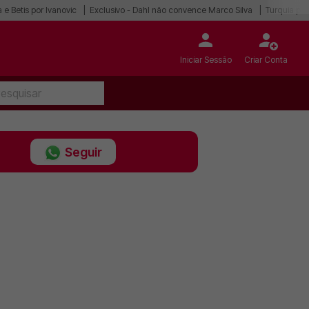
 e Betis por Ivanovic
Exclusivo - Dahl não convence Marco Silva
Turquia po
Iniciar Sessão
Criar Conta
Seguir