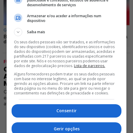
publicidade e conteúdos, estudos de audiência e
desenvolvimento de serviços
Armazenar e/ou aceder a informações num
dispositivo
Saiba mais
Os seus dados pessoais vão ser tratados, e as informações
do seu dispositivo (cookies, identificadores únicos e outros
dados do dispositivo) podem ser armazenadas, acedidas e
partilhadas com 217 parceiros ou usadas especificamente
por este site. Nós e os nossos parceiros podemos usar
FUTEBOL
dados de geolocalização precisos.
Lista de parceiros.
OFICIAL! BENFICA DESPACHA
Alguns fornecedores podem tratar os seus dados pessoais
AVANÇADO PARA ITÁLIA POR 2
com base no interesse legítimo, ao qual se pode opor
MILHÕES DE EUROS
gerindo as opções abaixo. Procure um link na parte inferior
desta página ou no menu do site para gerir ou revogar o
Clube presidido por Rui Costa fechou venda de
consentimento nas definições de privacidade e cookies.
excedentário e ponta de lança terá a sua primeira
aventura no futebol transalpino
Consentir
Gerir opções