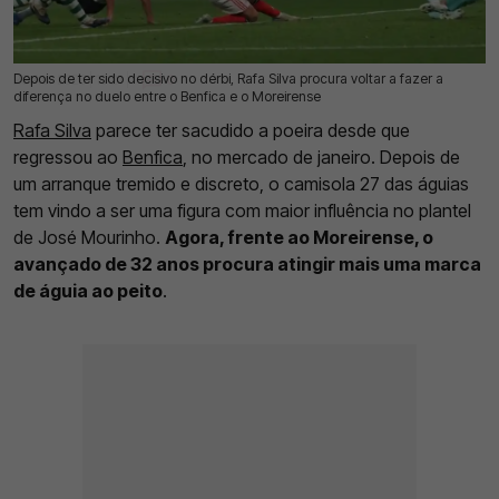
Depois de ter sido decisivo no dérbi, Rafa Silva procura voltar a fazer a
25 Abr 2026 | 10:21 |
0
diferença no duelo entre o Benfica e o Moreirense
Rafa Silva
parece ter sacudido a poeira desde que
regressou ao
Benfica
, no mercado de janeiro. Depois de
um arranque tremido e discreto, o camisola 27 das águias
tem vindo a ser uma figura com maior influência no plantel
de José Mourinho.
Agora, frente ao Moreirense, o
avançado de 32 anos procura atingir mais uma marca
de águia ao peito
.