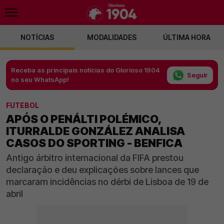
NOTÍCIAS
MODALIDADES
ÚLTIMA HORA
Receba as principais notícias do Glorioso 1904
Seguir
no seu WhatsApp!
FUTEBOL
APÓS O PENÁLTI POLÉMICO,
ITURRALDE GONZÁLEZ ANALISA
CASOS DO SPORTING - BENFICA
Antigo árbitro internacional da FIFA prestou
declaração e deu explicações sobre lances que
marcaram incidências no dérbi de Lisboa de 19 de
abril