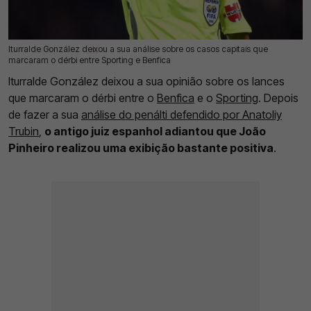
Iturralde González deixou a sua análise sobre os casos capitais que
21 Abr 2026 | 11:50 |
0
marcaram o dérbi entre Sporting e Benfica
Iturralde González deixou a sua opinião sobre os lances
que marcaram o dérbi entre o
Benfica
e o
Sporting
. Depois
de fazer a sua
análise do penálti defendido por Anatoliy
Trubin
,
o antigo juiz espanhol adiantou que João
Pinheiro realizou uma exibição bastante positiva
.