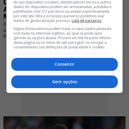
ÚLTIMA HORA! MÉDIO FALHA TREINO
do seu dispositivo (cookies, identificadores únicos e outros
dados do dispositivo) podem ser armazenadas, acedidas e
ANTES DO ST. GALLEN - BENFICA E
partilhadas com 217 parceiros ou usadas especificamente
MARCO SILVA DESESPERA
por este site. Nós e os nossos parceiros podemos usar
dados de geolocalização precisos.
Lista de parceiros.
Encarnados sofreram um contratempo inesperado na
Alguns fornecedores podem tratar os seus dados pessoais
preparação para a estreia europeia, obrigando o
com base no interesse legítimo, ao qual se pode opor
treinador a alterar os planos
gerindo as opções abaixo. Procure um link na parte inferior
desta página ou no menu do site para gerir ou revogar o
consentimento nas definições de privacidade e cookies.
Consentir
Gerir opções