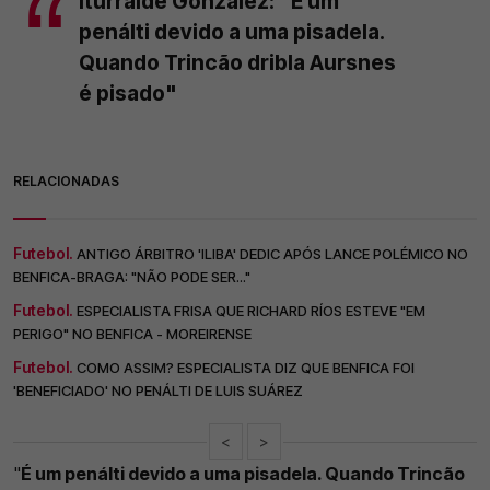
Iturralde González: "É um
penálti devido a uma pisadela.
Quando Trincão dribla Aursnes
é pisado"
RELACIONADAS
Futebol.
ANTIGO ÁRBITRO 'ILIBA' DEDIC APÓS LANCE POLÉMICO NO
BENFICA-BRAGA: "NÃO PODE SER..."
Futebol.
ESPECIALISTA FRISA QUE RICHARD RÍOS ESTEVE "EM
PERIGO" NO BENFICA - MOREIRENSE
Futebol.
COMO ASSIM? ESPECIALISTA DIZ QUE BENFICA FOI
'BENEFICIADO' NO PENÁLTI DE LUIS SUÁREZ
<
>
"
É um penálti devido a uma pisadela. Quando Trincão