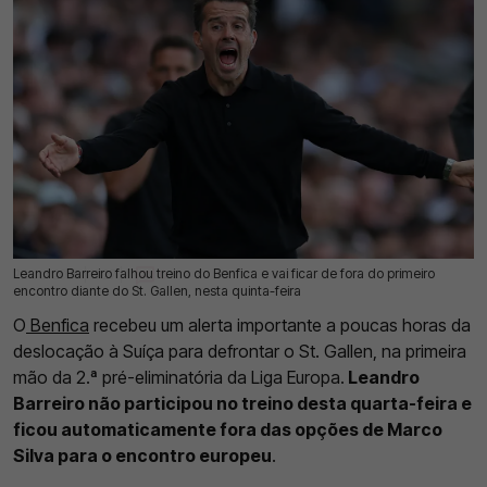
Leandro Barreiro falhou treino do Benfica e vai ficar de fora do primeiro
22 Jul 2026 | 11:27 |
0
encontro diante do St. Gallen, nesta quinta-feira
O
Benfica
recebeu um alerta importante a poucas horas da
deslocação à Suíça para defrontar o St. Gallen, na primeira
mão da 2.ª pré-eliminatória da Liga Europa.
Leandro
Barreiro não participou no treino desta quarta-feira e
ficou automaticamente fora das opções de Marco
Silva para o encontro europeu
.