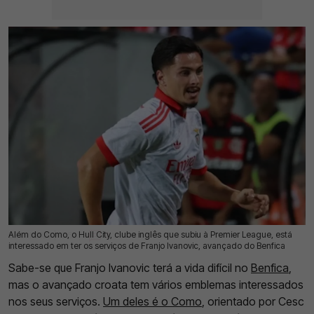
Além do Como, o Hull City, clube inglês que subiu à Premier League, está
22 Jul 2026 | 10:50 |
0
interessado em ter os serviços de Franjo Ivanovic, avançado do Benfica
Sabe-se que Franjo Ivanovic terá a vida difícil no
Benfica
,
mas o avançado croata tem vários emblemas interessados
nos seus serviços.
Um deles é o Como
, orientado por Cesc