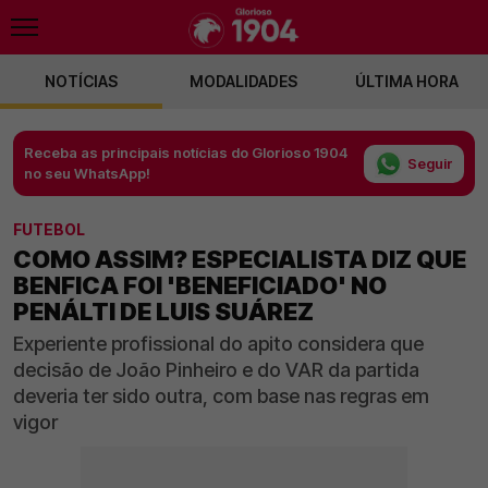
NOTÍCIAS
MODALIDADES
ÚLTIMA HORA
Receba as principais notícias do Glorioso 1904
Seguir
no seu WhatsApp!
FUTEBOL
COMO ASSIM? ESPECIALISTA DIZ QUE
BENFICA FOI 'BENEFICIADO' NO
PENÁLTI DE LUIS SUÁREZ
Experiente profissional do apito considera que
decisão de João Pinheiro e do VAR da partida
deveria ter sido outra, com base nas regras em
vigor