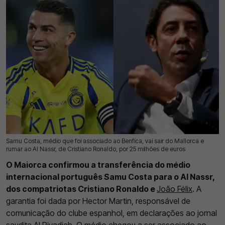
Samu Costa, médio que foi associado ao Benfica, vai sair do Mallorca e
22 Jul 2026 | 13:05 |
0
rumar ao Al Nassr, de Cristiano Ronaldo, por 25 milhões de euros
O Maiorca confirmou a transferência do médio
internacional português Samu Costa para o Al Nassr,
dos compatriotas Cristiano Ronaldo e
João Félix
. A
garantia foi dada por Hector Martin, responsável de
comunicação do clube espanhol, em declarações ao jornal
saudita Al Riyadiah.
O médio chegou a ser associado ao