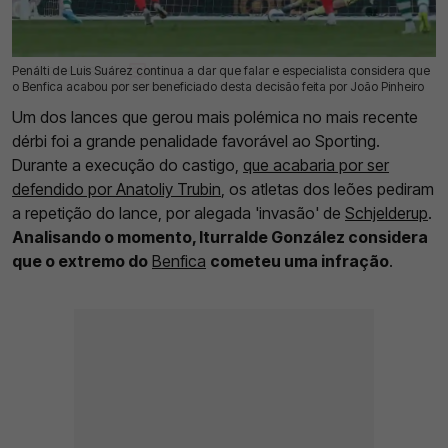
Penálti de Luis Suárez continua a dar que falar e especialista considera que
21 Abr 2026 | 08:49 |
0
o Benfica acabou por ser beneficiado desta decisão feita por João Pinheiro
Um dos lances que gerou mais polémica no mais recente
dérbi foi a grande penalidade favorável ao Sporting.
Durante a execução do castigo,
que acabaria por ser
defendido por Anatoliy Trubin
, os atletas dos leões pediram
a repetição do lance, por alegada 'invasão' de
Schjelderup
.
Analisando o momento, Iturralde González considera
que o extremo do
Benfica
cometeu uma infração
.