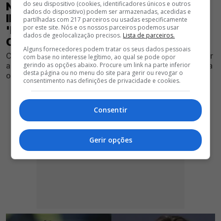
do seu dispositivo (cookies, identificadores únicos e outros
NEGÓCIO FECHADO! MÉDIO QUE
dados do dispositivo) podem ser armazenadas, acedidas e
INTERESSAVA O BENFICA É
partilhadas com 217 parceiros ou usadas especificamente
por este site. Nós e os nossos parceiros podemos usar
'ROUBADO' POR AL NASSR DE
dados de geolocalização precisos.
Lista de parceiros.
CRISTIANO RONALDO
Alguns fornecedores podem tratar os seus dados pessoais
Centro-campista que foi associado ao Benfica vai rumar
com base no interesse legítimo, ao qual se pode opor
ao atual campeão da Arábia Saudita, onde também joga
gerindo as opções abaixo. Procure um link na parte inferior
desta página ou no menu do site para gerir ou revogar o
o compatriota João Félix
consentimento nas definições de privacidade e cookies.
Consentir
Gerir opções