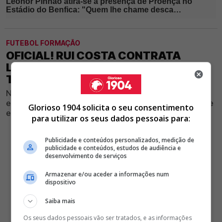
FUTEBOL FORMAÇÃO
OFICIAL! RUI COSTA CONTRATA
LATERAL DIREITO AO REAL E BENFICA
TEM NOVO REFORÇO
Na apresentação como novo futebolista dos
encarnados, ala mostrou-se satisfeito com a mudança e
Glorioso 1904 solicita o seu consentimento
explicou motivos que o levaram a aceitar desafio
para utilizar os seus dados pessoais para:
Publicidade e conteúdos personalizados, medição de
publicidade e conteúdos, estudos de audiência e
desenvolvimento de serviços
Armazenar e/ou aceder a informações num
dispositivo
Saiba mais
Os seus dados pessoais vão ser tratados, e as informações