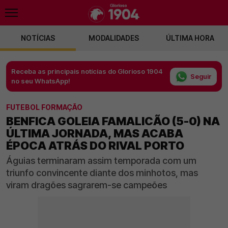
NOTÍCIAS
MODALIDADES
ÚLTIMA HORA
Receba as principais notícias do Glorioso 1904
Seguir
no seu WhatsApp!
FUTEBOL FORMAÇÃO
BENFICA GOLEIA FAMALICÃO (5-0) NA
ÚLTIMA JORNADA, MAS ACABA
ÉPOCA ATRÁS DO RIVAL PORTO
Águias terminaram assim temporada com um
triunfo convincente diante dos minhotos, mas
viram dragões sagrarem-se campeões