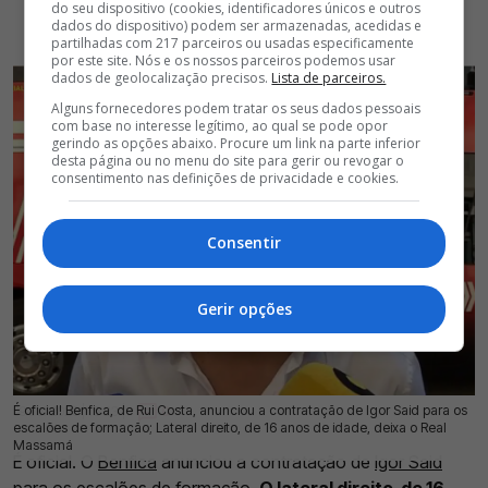
do seu dispositivo (cookies, identificadores únicos e outros
dados do dispositivo) podem ser armazenadas, acedidas e
partilhadas com 217 parceiros ou usadas especificamente
por este site. Nós e os nossos parceiros podemos usar
dados de geolocalização precisos.
Lista de parceiros.
Alguns fornecedores podem tratar os seus dados pessoais
com base no interesse legítimo, ao qual se pode opor
gerindo as opções abaixo. Procure um link na parte inferior
desta página ou no menu do site para gerir ou revogar o
consentimento nas definições de privacidade e cookies.
Consentir
Gerir opções
É oficial! Benfica, de Rui Costa, anunciou a contratação de Igor Said para os
09 Jul 2026 | 15:23 |
0
escalões de formação; Lateral direito, de 16 anos de idade, deixa o Real
Massamá
É oficial. O
Benfica
anunciou a contratação de
Igor Said
para os escalões de formação.
O lateral direito, de 16