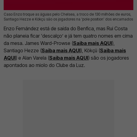
Caso Enzo troque as águias pelo Chelsea, a troco de 130 milhões de euros,
31 Jan 2023 | 09:30 |
0
Santiago Hezze e Kökçü são os jogadores na ‘pole position’ dos encarnados
Enzo Fernández está de saída do Benfica, mas Rui Costa
não planeia ficar ‘descalço’ e já tem quatro nomes em cima
da mesa. James Ward-Prowse (
Saiba mais AQUI
),
Santiago Hezze (
Saiba mais AQUI
), Kökçü (
Saiba mais
AQUI
) e Alan Varela (
Saiba mais AQUI
) são os jogadores
apontados ao miolo do Clube da Luz.