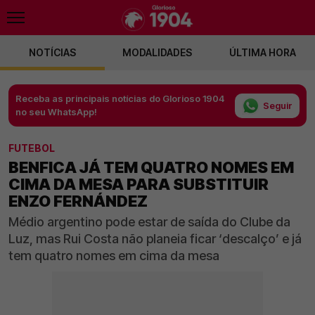
NOTÍCIAS
MODALIDADES
ÚLTIMA HORA
Receba as principais notícias do Glorioso 1904
Seguir
no seu WhatsApp!
FUTEBOL
BENFICA JÁ TEM QUATRO NOMES EM
CIMA DA MESA PARA SUBSTITUIR
ENZO FERNÁNDEZ
Médio argentino pode estar de saída do Clube da
Luz, mas Rui Costa não planeia ficar ‘descalço’ e já
tem quatro nomes em cima da mesa