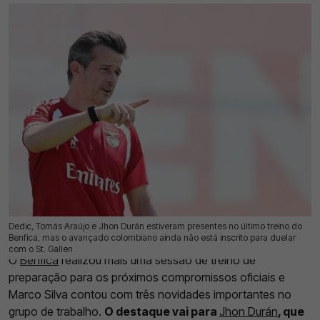
Dedic, Tomás Araújo e Jhon Durán estiveram presentes no último treino do
21 Jul 2026 | 17:30 |
0
Benfica, mas o avançado colombiano ainda não está inscrito para duelar
com o St. Gallen
O
Benfica
realizou mais uma sessão de treino de
preparação para os próximos compromissos oficiais e
Marco Silva contou com três novidades importantes no
grupo de trabalho.
O destaque vai para
Jhon Durán
, que