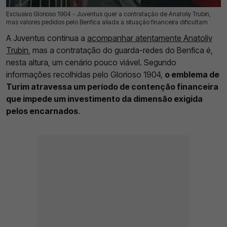
Exclusivo Glorioso 1904 - Juventus quer a contratação de Anatoliy Trubin,
21 Jul 2026 | 03:00 |
0
mas valores pedidos pelo Benfica aliada a situação financeira dificultam
A Juventus continua a
acompanhar atentamente Anatoliy
Trubin
, mas a contratação do guarda-redes do Benfica é,
nesta altura, um cenário pouco viável. Segundo
informações recolhidas pelo Glorioso 1904,
o emblema de
Turim atravessa um período de contenção financeira
que impede um investimento da dimensão exigida
pelos encarnados
.