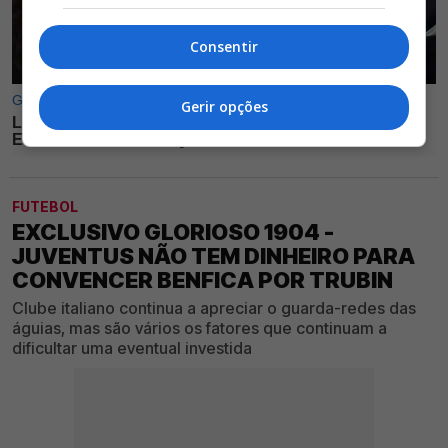
Consentir
Gerir opções
FUTEBOL
EXCLUSIVO GLORIOSO 1904 -
JUVENTUS NÃO TEM DINHEIRO PARA
CONVENCER BENFICA POR TRUBIN
Clube italiano continua a apreciar o guarda-redes das
águias, mas são vários os fatores que continuam a
dificultar uma eventual investida