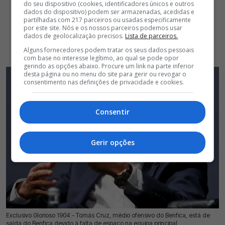
do seu dispositivo (cookies, identificadores únicos e outros
dados do dispositivo) podem ser armazenadas, acedidas e
partilhadas com 217 parceiros ou usadas especificamente
por este site. Nós e os nossos parceiros podemos usar
dados de geolocalização precisos.
Lista de parceiros.
Alguns fornecedores podem tratar os seus dados pessoais
com base no interesse legítimo, ao qual se pode opor
gerindo as opções abaixo. Procure um link na parte inferior
desta página ou no menu do site para gerir ou revogar o
consentimento nas definições de privacidade e cookies.
Consentir
Gerir opções
Exclusivo Glorioso 1904 - Tomás Cruz, médio ofensivo do Benfica, está de
12 Jul 2026 | 03:00 |
0
saída do Benfica devido à falta de espaço na equipa principal