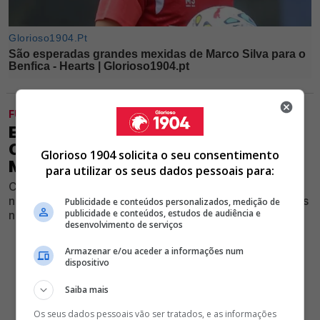
FUTEBOL
EXCLUSIVO GLORIOSO 1904 - RUI
COSTA INDICA PORTA DA SAÍDA A
Glorioso 1904 solicita o seu consentimento
MÉDIO CRIATIVO DO BENFICA
para utilizar os seus dados pessoais para:
Centro-campista do Clube encarnado não tem espaço
na equipa principal e vai abandonar a equipa das águias
Publicidade e conteúdos personalizados, medição de
publicidade e conteúdos, estudos de audiência e
neste mercado de verão
desenvolvimento de serviços
Armazenar e/ou aceder a informações num
dispositivo
Saiba mais
Os seus dados pessoais vão ser tratados, e as informações