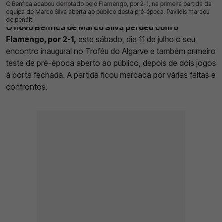
O Benfica acabou derrotado pelo Flamengo, por 2-1, na primeira partida da
11 Jul 2026 | 21:32 |
0
equipa de Marco Silva aberta ao público desta pré-época. Pavlidis marcou
de penálti
O novo Benfica de Marco Silva perdeu com o
Flamengo, por 2-1,
este sábado, dia 11 de julho o seu
encontro inaugural no Troféu do Algarve e também primeiro
teste de pré-época aberto ao público, depois de dois jogos
à porta fechada. A partida ficou marcada por várias faltas e
confrontos.